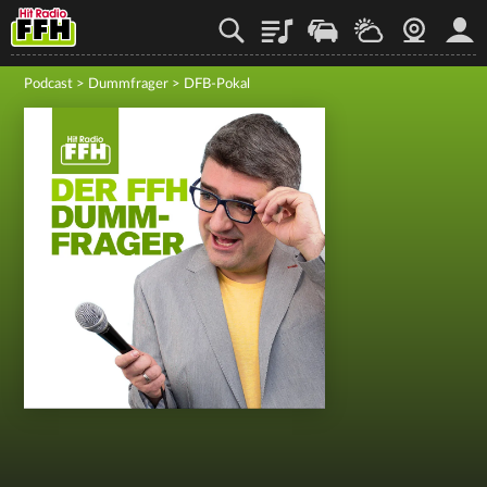
Playlist
Staupilot
Wetter
Webcam
Mein
Podcast
>
Dummfrager
>
DFB-Pokal