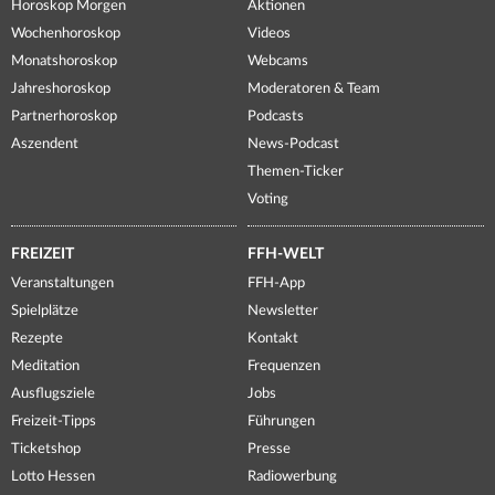
Horoskop Morgen
Aktionen
Wochenhoroskop
Videos
Monatshoroskop
Webcams
Jahreshoroskop
Moderatoren & Team
Partnerhoroskop
Podcasts
Aszendent
News-Podcast
Themen-Ticker
Voting
FREIZEIT
FFH-WELT
Veranstaltungen
FFH-App
Spielplätze
Newsletter
Rezepte
Kontakt
Meditation
Frequenzen
Ausflugsziele
Jobs
Freizeit-Tipps
Führungen
Ticketshop
Presse
Lotto Hessen
Radiowerbung