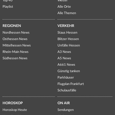
Top 40
Wetter
Playlist
Alle Orte
Alle Themen
REGIONEN
VERKEHR
Nordhessen News
Staus Hessen
Osthessen News
Blitzer Hessen
Mittelhessen News
Unfälle Hessen
Rhein-Main News
A3 News
Südhessen News
A5 News
A661 News
Günstig tanken
Parkhäuser
Flugplan Frankfurt
Schulausfälle
HOROSKOP
ON AIR
Horoskop Heute
Sendungen