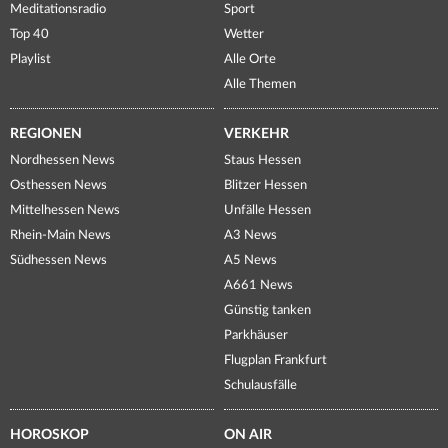
Meditationsradio
Sport
Top 40
Wetter
Playlist
Alle Orte
Alle Themen
REGIONEN
VERKEHR
Nordhessen News
Staus Hessen
Osthessen News
Blitzer Hessen
Mittelhessen News
Unfälle Hessen
Rhein-Main News
A3 News
Südhessen News
A5 News
A661 News
Günstig tanken
Parkhäuser
Flugplan Frankfurt
Schulausfälle
HOROSKOP
ON AIR