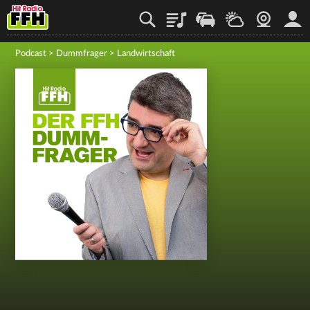
Playlist
Staupilot
Wetter
Webcam
Mein
Podcast
>
Dummfrager
>
Landwirtschaft