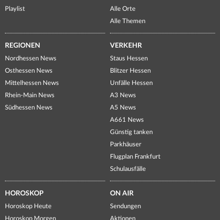
Playlist
Alle Orte
Alle Themen
REGIONEN
VERKEHR
Nordhessen News
Staus Hessen
Osthessen News
Blitzer Hessen
Mittelhessen News
Unfälle Hessen
Rhein-Main News
A3 News
Südhessen News
A5 News
A661 News
Günstig tanken
Parkhäuser
Flugplan Frankfurt
Schulausfälle
HOROSKOP
ON AIR
Horoskop Heute
Sendungen
Horoskop Morgen
Aktionen