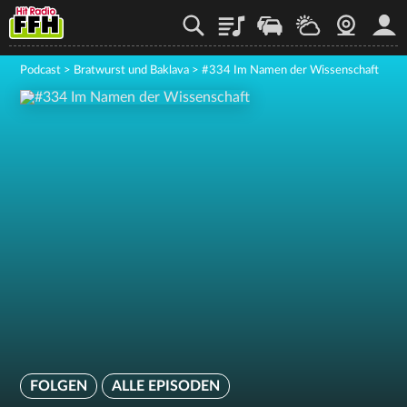
Playlist
Staupilot
Wetter
Webcam
Mein
Podcast
>
Bratwurst und Baklava
>
#334 Im Namen der Wissenschaft
FOLGEN
ALLE EPISODEN