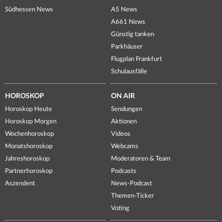
Südhessen News
A5 News
A661 News
Günstig tanken
Parkhäuser
Flugplan Frankfurt
Schulausfälle
HOROSKOP
ON AIR
Horoskop Heute
Sendungen
Horoskop Morgen
Aktionen
Wochenhoroskop
Videos
Monatshoroskop
Webcams
Jahreshoroskop
Moderatoren & Team
Partnerhoroskop
Podcasts
Aszendent
News-Podcast
Themen-Ticker
Voting