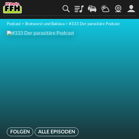
Playlist
Staupilot
Wetter
Webcam
Mein
Podcast
>
Bratwurst und Baklava
>
#333 Der parasitäre Podcast
FOLGEN
ALLE EPISODEN