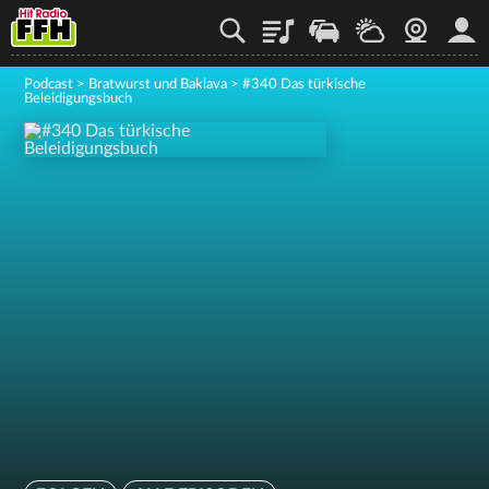
Playlist
Staupilot
Wetter
Webcam
Mein
Podcast
>
Bratwurst und Baklava
>
#340 Das türkische
Beleidigungsbuch