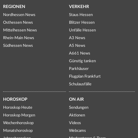
REGIONEN
VERKEHR
Nordhessen News
Staus Hessen
Osthessen News
Blitzer Hessen
Mittelhessen News
Unfälle Hessen
Rhein-Main News
A3 News
Südhessen News
A5 News
A661 News
Günstig tanken
Parkhäuser
Flugplan Frankfurt
Schulausfälle
HOROSKOP
ON AIR
Horoskop Heute
Sendungen
Horoskop Morgen
Aktionen
Wochenhoroskop
Videos
Monatshoroskop
Webcams