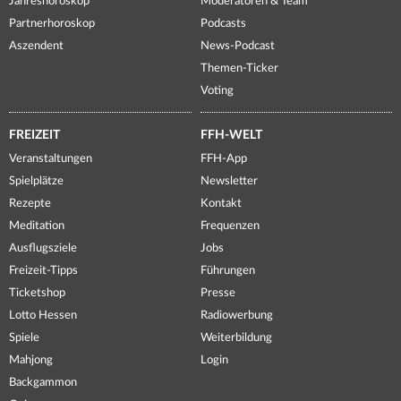
Jahreshoroskop
Moderatoren & Team
Partnerhoroskop
Podcasts
Aszendent
News-Podcast
Themen-Ticker
Voting
FREIZEIT
FFH-WELT
Veranstaltungen
FFH-App
Spielplätze
Newsletter
Rezepte
Kontakt
Meditation
Frequenzen
Ausflugsziele
Jobs
Freizeit-Tipps
Führungen
Ticketshop
Presse
Lotto Hessen
Radiowerbung
Spiele
Weiterbildung
Mahjong
Login
Backgammon