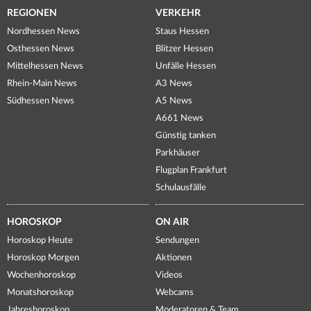
REGIONEN
VERKEHR
Nordhessen News
Staus Hessen
Osthessen News
Blitzer Hessen
Mittelhessen News
Unfälle Hessen
Rhein-Main News
A3 News
Südhessen News
A5 News
A661 News
Günstig tanken
Parkhäuser
Flugplan Frankfurt
Schulausfälle
HOROSKOP
ON AIR
Horoskop Heute
Sendungen
Horoskop Morgen
Aktionen
Wochenhoroskop
Videos
Monatshoroskop
Webcams
Jahreshoroskop
Moderatoren & Team