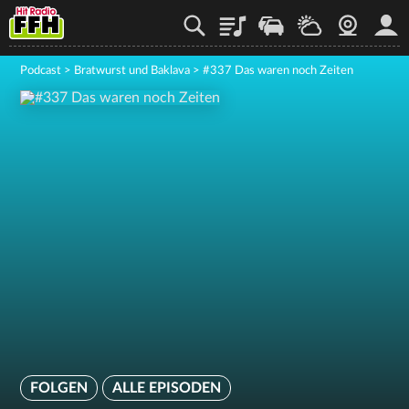
Playlist
Staupilot
Wetter
Webcam
Mein
Podcast
>
Bratwurst und Baklava
>
#337 Das waren noch Zeiten
FOLGEN
ALLE EPISODEN