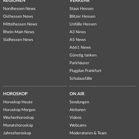
REGIONEN
VERKEHR
Nordhessen News
Staus Hessen
Osthessen News
Blitzer Hessen
Mittelhessen News
Unfälle Hessen
Rhein-Main News
A3 News
Südhessen News
A5 News
A661 News
Günstig tanken
Parkhäuser
Flugplan Frankfurt
Schulausfälle
HOROSKOP
ON AIR
Horoskop Heute
Sendungen
Horoskop Morgen
Aktionen
Wochenhoroskop
Videos
Monatshoroskop
Webcams
Jahreshoroskop
Moderatoren & Team