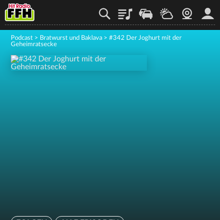
Playlist
Staupilot
Wetter
Webcam
Mein
Podcast
>
Bratwurst und Baklava
>
#342 Der Joghurt mit der
Geheimratsecke