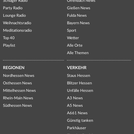
Schlager Radio
Offenbach News
Party Radio
Gießen News
Lounge Radio
Fulda News
Weihnachtsradio
Bayern News
Meditationsradio
Sport
Top 40
Wetter
Playlist
Alle Orte
Alle Themen
REGIONEN
VERKEHR
Nordhessen News
Staus Hessen
Osthessen News
Blitzer Hessen
Mittelhessen News
Unfälle Hessen
Rhein-Main News
A3 News
Südhessen News
A5 News
A661 News
Günstig tanken
Parkhäuser