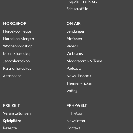
Flugplan Frankfurt
Schulausfälle
HOROSKOP
ON AIR
Horoskop Heute
Sendungen
Horoskop Morgen
Aktionen
Wochenhoroskop
Videos
Monatshoroskop
Webcams
Jahreshoroskop
Moderatoren & Team
Partnerhoroskop
Podcasts
Aszendent
News-Podcast
Themen-Ticker
Voting
FREIZEIT
FFH-WELT
Veranstaltungen
FFH-App
Spielplätze
Newsletter
Rezepte
Kontakt