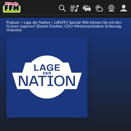
Playlist
Staupilot
Wetter
Webcam
Mein
Podcast
>
Lage der Nation
>
LdN391 Spezial: Wie können Sie mit den
Grünen regieren? (Daniel Günther, CDU-Ministerpräsident Schleswig-
Holstein)