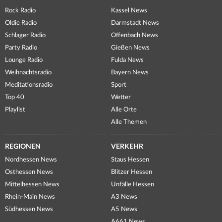
Rock Radio
Kassel News
Oldie Radio
Darmstadt News
Schlager Radio
Offenbach News
Party Radio
Gießen News
Lounge Radio
Fulda News
Weihnachtsradio
Bayern News
Meditationsradio
Sport
Top 40
Wetter
Playlist
Alle Orte
Alle Themen
REGIONEN
VERKEHR
Nordhessen News
Staus Hessen
Osthessen News
Blitzer Hessen
Mittelhessen News
Unfälle Hessen
Rhein-Main News
A3 News
Südhessen News
A5 News
A661 News