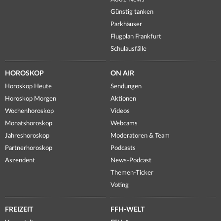
Günstig tanken
Parkhäuser
Flugplan Frankfurt
Schulausfälle
HOROSKOP
ON AIR
Horoskop Heute
Sendungen
Horoskop Morgen
Aktionen
Wochenhoroskop
Videos
Monatshoroskop
Webcams
Jahreshoroskop
Moderatoren & Team
Partnerhoroskop
Podcasts
Aszendent
News-Podcast
Themen-Ticker
Voting
FREIZEIT
FFH-WELT