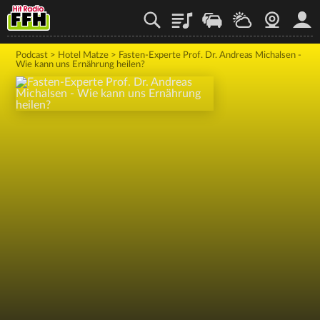
Playlist
Staupilot
Wetter
Webcam
Mein
Podcast
>
Hotel Matze
>
Fasten-Experte Prof. Dr. Andreas Michalsen - ​​
Wie kann uns Ernährung heilen?