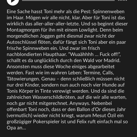
Eine Sache hasst Toni mehr als die Pest: Spinnenweben
im Haar. Mögen wir alle nicht, klar. Aber für Toni ist das
wirklich das aller-aller-aller-letzte. Und so beginnt dieser
Montagmorgen für ihn mit einem Lowlight. Denn beim
morgendlichen Joggen geht diesmal zwar nicht der
Autoschlüssel flöten, dafür fängt sich Toni aber ein paar
frische Spinnweben ein. Und zwar im frisch
nachblondierten Haupthaar. ”Wuaähhhh … Fuck off!”,
schallt es da unglücklich durch den Wald vor Madrid.
Ansonsten muss diese Woche einiges abgearbeitet
werden. Fast wie im wahren Leben: Termine, Calls,
Tätowierungen. Genau – denn schließlich müssen nicht
nur drei Kinder, sondern nun auch noch vier Hunde auf
Tonis Körper in Tinte verewigt werden. Und da sind die
zahlreichen Wasserschildkröten, auf die wir alle warten,
noch gar nicht mitgerechnet. Anyways. Nebenbei
offenbart Toni noch, dass er den Ballon d’Or dieses Jahr
(vermutlich) wieder nicht kriegt, warum Mesut Özil ein
großzügiger Pokerspieler ist und Felix ruft einfach mal so
Opa an…