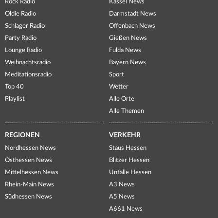
Rock Radio
Kassel News
Oldie Radio
Darmstadt News
Schlager Radio
Offenbach News
Party Radio
Gießen News
Lounge Radio
Fulda News
Weihnachtsradio
Bayern News
Meditationsradio
Sport
Top 40
Wetter
Playlist
Alle Orte
Alle Themen
REGIONEN
VERKEHR
Nordhessen News
Staus Hessen
Osthessen News
Blitzer Hessen
Mittelhessen News
Unfälle Hessen
Rhein-Main News
A3 News
Südhessen News
A5 News
A661 News