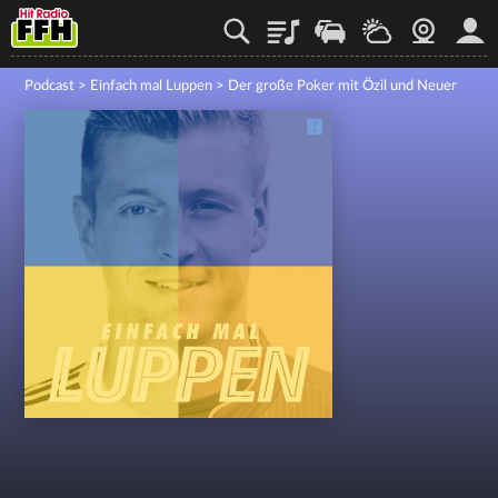
Playlist
Staupilot
Wetter
Webcam
Mein
Podcast
>
Einfach mal Luppen
>
Der große Poker mit Özil und Neuer