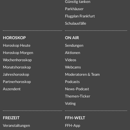
Günstig tanken
Parkhäuser
Flugplan Frankfurt
Schulausfälle
HOROSKOP
ON AIR
Horoskop Heute
Sendungen
Horoskop Morgen
Aktionen
Wochenhoroskop
Videos
Monatshoroskop
Webcams
Jahreshoroskop
Moderatoren & Team
Partnerhoroskop
Podcasts
Aszendent
News-Podcast
Themen-Ticker
Voting
FREIZEIT
FFH-WELT
Veranstaltungen
FFH-App