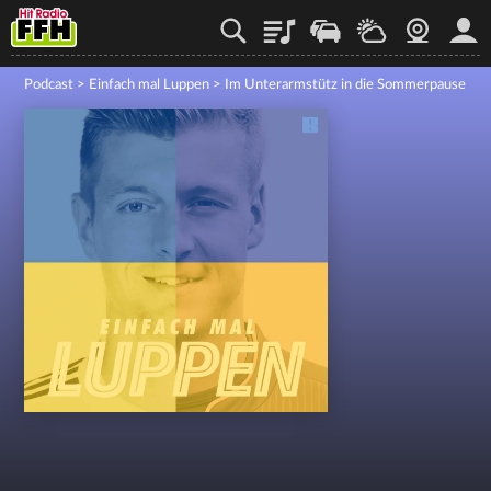
Playlist
Staupilot
Wetter
Webcam
Mein
Podcast
>
Einfach mal Luppen
>
Im Unterarmstütz in die Sommerpause