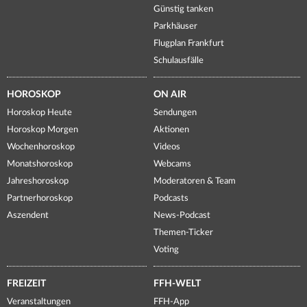
Günstig tanken
Parkhäuser
Flugplan Frankfurt
Schulausfälle
HOROSKOP
ON AIR
Horoskop Heute
Sendungen
Horoskop Morgen
Aktionen
Wochenhoroskop
Videos
Monatshoroskop
Webcams
Jahreshoroskop
Moderatoren & Team
Partnerhoroskop
Podcasts
Aszendent
News-Podcast
Themen-Ticker
Voting
FREIZEIT
FFH-WELT
Veranstaltungen
FFH-App