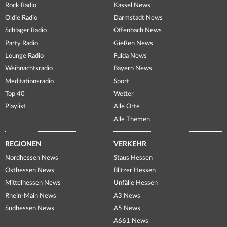
Rock Radio
Kassel News
Oldie Radio
Darmstadt News
Schlager Radio
Offenbach News
Party Radio
Gießen News
Lounge Radio
Fulda News
Weihnachtsradio
Bayern News
Meditationsradio
Sport
Top 40
Wetter
Playlist
Alle Orte
Alle Themen
REGIONEN
VERKEHR
Nordhessen News
Staus Hessen
Osthessen News
Blitzer Hessen
Mittelhessen News
Unfälle Hessen
Rhein-Main News
A3 News
Südhessen News
A5 News
A661 News