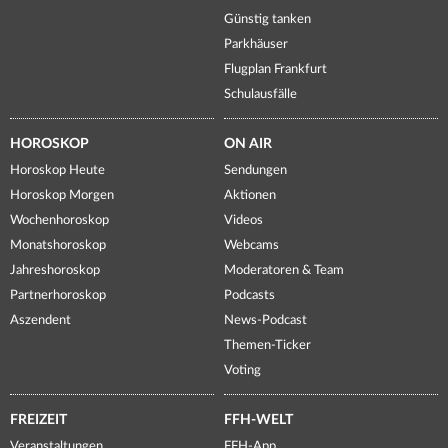
Günstig tanken
Parkhäuser
Flugplan Frankfurt
Schulausfälle
HOROSKOP
ON AIR
Horoskop Heute
Sendungen
Horoskop Morgen
Aktionen
Wochenhoroskop
Videos
Monatshoroskop
Webcams
Jahreshoroskop
Moderatoren & Team
Partnerhoroskop
Podcasts
Aszendent
News-Podcast
Themen-Ticker
Voting
FREIZEIT
FFH-WELT
Veranstaltungen
FFH-App