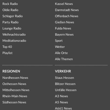
Rock Radio
Kassel News
Oldie Radio
Darmstadt News
Schlager Radio
Offenbach News
Party Radio
Gießen News
Lounge Radio
Fulda News
Weihnachtsradio
Bayern News
Meditationsradio
Sport
Top 40
Wetter
Playlist
Alle Orte
Alle Themen
REGIONEN
VERKEHR
Nordhessen News
Staus Hessen
Osthessen News
Blitzer Hessen
Mittelhessen News
Unfälle Hessen
Rhein-Main News
A3 News
Südhessen News
A5 News
A661 News