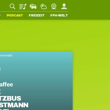
Playlist
Staupilot
Wetter
Webcam
Mein FFH
O
PODCAST
FREIZEIT
FFH-WELT
chenende)
affee
E
TZBUS
ASTMANN