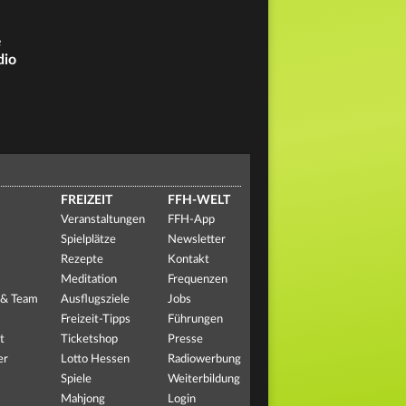
e
dio
FREIZEIT
FFH-WELT
Veranstaltungen
FFH-App
Spielplätze
Newsletter
Rezepte
Kontakt
Meditation
Frequenzen
 & Team
Ausflugsziele
Jobs
Freizeit-Tipps
Führungen
t
Ticketshop
Presse
er
Lotto Hessen
Radiowerbung
Spiele
Weiterbildung
Mahjong
Login