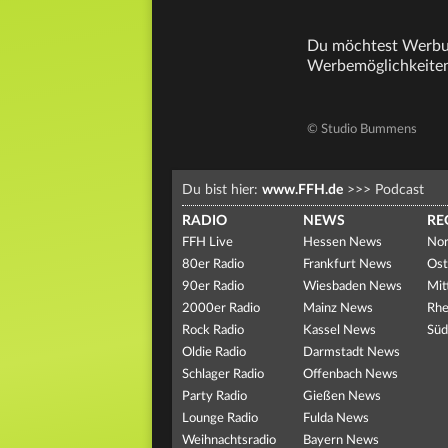
Du möchtest Werbun
Werbemöglichkeiten
© Studio Bummens
Du bist hier:
www.FFH.de
>>>
Podcast
RADIO
NEWS
RE
FFH Live
Hessen News
Nor
80er Radio
Frankfurt News
Ost
90er Radio
Wiesbaden News
Mit
2000er Radio
Mainz News
Rhe
Rock Radio
Kassel News
Süd
Oldie Radio
Darmstadt News
Schlager Radio
Offenbach News
Party Radio
Gießen News
Lounge Radio
Fulda News
Weihnachtsradio
Bayern News