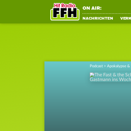
ON AIR:
NACHRICHTEN
VER
Podcast
>
Apokalypse & 