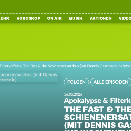
KEHR
HOROSKOP
ON AIR
MUSIK
AKTIONEN
VIDE
Filterkaffee
>
The Fast & the Schienenersatzbus (mit Dennis Gastmann ins Wo
FOLGEN
ALLE EPISODEN
16.05.2026
Apokalypse & Filterk
THE FAST & TH
SCHIENENERSA
(MIT DENNIS G