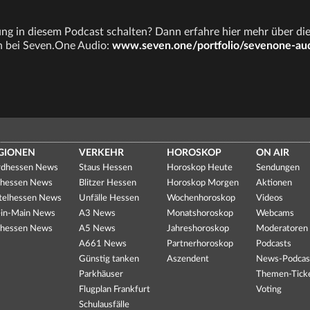
g in diesem Podcast schalten? Dann erfahre hier mehr über di
 bei Seven.One Audio:
www.seven.one/portfolio/sevenone-au
GIONEN
VERKEHR
HOROSKOP
ON AIR
dhessen News
Staus Hessen
Horoskop Heute
Sendungen
hessen News
Blitzer Hessen
Horoskop Morgen
Aktionen
telhessen News
Unfälle Hessen
Wochenhoroskop
Videos
in-Main News
A3 News
Monatshoroskop
Webcams
hessen News
A5 News
Jahreshoroskop
Moderatoren
A661 News
Partnerhoroskop
Podcasts
Günstig tanken
Aszendent
News-Podcas
Parkhäuser
Themen-Tick
Flugplan Frankfurt
Voting
Schulausfälle