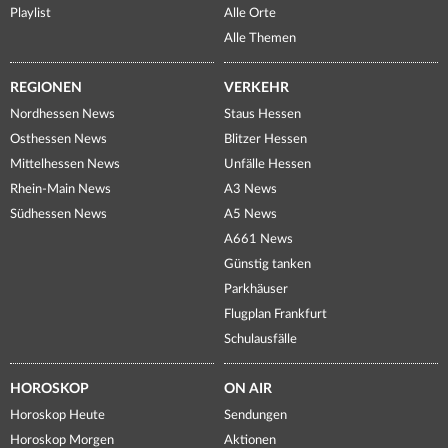
Playlist
Alle Orte
Alle Themen
REGIONEN
VERKEHR
Nordhessen News
Staus Hessen
Osthessen News
Blitzer Hessen
Mittelhessen News
Unfälle Hessen
Rhein-Main News
A3 News
Südhessen News
A5 News
A661 News
Günstig tanken
Parkhäuser
Flugplan Frankfurt
Schulausfälle
HOROSKOP
ON AIR
Horoskop Heute
Sendungen
Horoskop Morgen
Aktionen