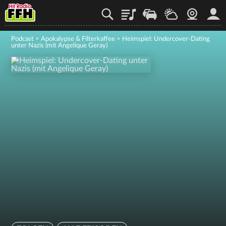
Playlist
Staupilot
Wetter
Webcam
Mein
Podcast
>
Apokalypse & Filterkaffee
>
Heimspiel: Undercover-Dating
unter Nazis (mit Angelique Geray)