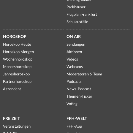
Parkhäuser
Flugplan Frankfurt
Schulausfälle
HOROSKOP
ON AIR
Horoskop Heute
Sendungen
Horoskop Morgen
Aktionen
Wochenhoroskop
Videos
Monatshoroskop
Webcams
Jahreshoroskop
Moderatoren & Team
Partnerhoroskop
Podcasts
Aszendent
News-Podcast
Themen-Ticker
Voting
FREIZEIT
FFH-WELT
Veranstaltungen
FFH-App