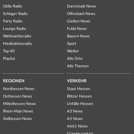
Oldie Radio
Darmstadt News
Schlager Radio
Offenbach News
Party Radio
Gießen News
Lounge Radio
Fulda News
Weihnachtsradio
Bayern News
Meditationsradio
Sport
Top 40
Wetter
Playlist
Alle Orte
Alle Themen
REGIONEN
VERKEHR
Nordhessen News
Staus Hessen
Osthessen News
Blitzer Hessen
Mittelhessen News
Unfälle Hessen
Rhein-Main News
A3 News
Südhessen News
A5 News
A661 News
Günstig tanken