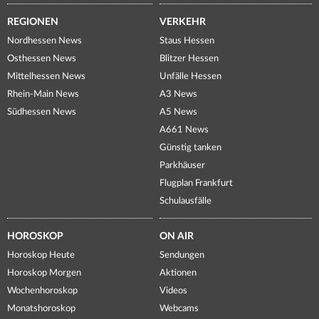
REGIONEN
VERKEHR
Nordhessen News
Staus Hessen
Osthessen News
Blitzer Hessen
Mittelhessen News
Unfälle Hessen
Rhein-Main News
A3 News
Südhessen News
A5 News
A661 News
Günstig tanken
Parkhäuser
Flugplan Frankfurt
Schulausfälle
HOROSKOP
ON AIR
Horoskop Heute
Sendungen
Horoskop Morgen
Aktionen
Wochenhoroskop
Videos
Monatshoroskop
Webcams