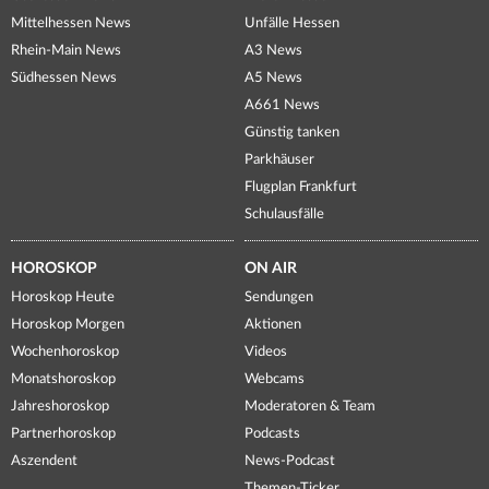
Mittelhessen News
Unfälle Hessen
Rhein-Main News
A3 News
Südhessen News
A5 News
A661 News
Günstig tanken
Parkhäuser
Flugplan Frankfurt
Schulausfälle
HOROSKOP
ON AIR
Horoskop Heute
Sendungen
Horoskop Morgen
Aktionen
Wochenhoroskop
Videos
Monatshoroskop
Webcams
Jahreshoroskop
Moderatoren & Team
Partnerhoroskop
Podcasts
Aszendent
News-Podcast
Themen-Ticker