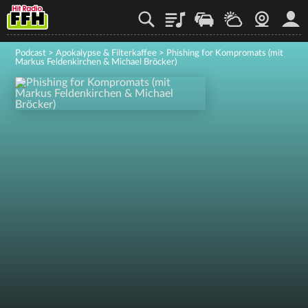
Playlist
Staupilot
Wetter
Webcam
Mein
Podcast
>
Apokalypse & Filterkaffee
>
Phishing for Kompromats (mit
Markus Feldenkirchen & Michael Bröcker)