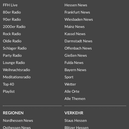
FFH Live
Hessen News
80er Radio
Frankfurt News
90er Radio
Wiesbaden News
2000er Radio
Mainz News
Rock Radio
Kassel News
Oldie Radio
Darmstadt News
Schlager Radio
Offenbach News
Party Radio
Gießen News
Lounge Radio
Fulda News
Weihnachtsradio
Bayern News
Meditationsradio
Sport
Top 40
Wetter
Playlist
Alle Orte
Alle Themen
REGIONEN
VERKEHR
Nordhessen News
Staus Hessen
Osthessen News
Blitzer Hessen