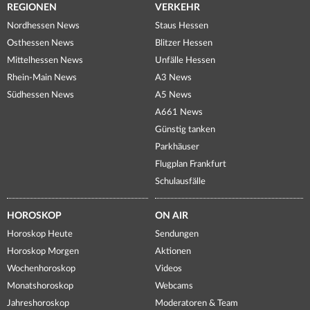
REGIONEN
VERKEHR
Nordhessen News
Staus Hessen
Osthessen News
Blitzer Hessen
Mittelhessen News
Unfälle Hessen
Rhein-Main News
A3 News
Südhessen News
A5 News
A661 News
Günstig tanken
Parkhäuser
Flugplan Frankfurt
Schulausfälle
HOROSKOP
ON AIR
Horoskop Heute
Sendungen
Horoskop Morgen
Aktionen
Wochenhoroskop
Videos
Monatshoroskop
Webcams
Jahreshoroskop
Moderatoren & Team