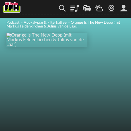
Playlist
Staupilot
Wetter
Webcam
Mein
Podcast
>
Apokalypse & Filterkaffee
>
Orange Is The New Depp (mit
Markus Feldenkirchen & Julius van de Laar)