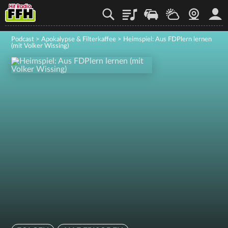
Playlist
Staupilot
Wetter
Webcam
Mein
Podcast
>
Apokalypse & Filterkaffee
>
Heimspiel: Aus FDPlern lernen
(mit Volker Wissing)