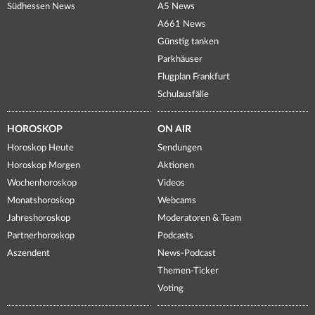
Südhessen News
A5 News
A661 News
Günstig tanken
Parkhäuser
Flugplan Frankfurt
Schulausfälle
HOROSKOP
ON AIR
Horoskop Heute
Sendungen
Horoskop Morgen
Aktionen
Wochenhoroskop
Videos
Monatshoroskop
Webcams
Jahreshoroskop
Moderatoren & Team
Partnerhoroskop
Podcasts
Aszendent
News-Podcast
Themen-Ticker
Voting