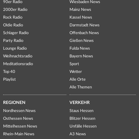
90er Radio
Wiesbaden News
2000er Radio
Mainz News
Rock Radio
Kassel News
Oldie Radio
Darmstadt News
Schlager Radio
Offenbach News
Party Radio
Gießen News
Lounge Radio
Fulda News
Weihnachtsradio
Bayern News
Meditationsradio
Sport
Top 40
Wetter
Playlist
Alle Orte
Alle Themen
REGIONEN
VERKEHR
Nordhessen News
Staus Hessen
Osthessen News
Blitzer Hessen
Mittelhessen News
Unfälle Hessen
Rhein-Main News
A3 News