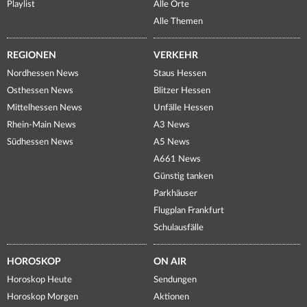
Playlist
Alle Orte
Alle Themen
REGIONEN
VERKEHR
Nordhessen News
Staus Hessen
Osthessen News
Blitzer Hessen
Mittelhessen News
Unfälle Hessen
Rhein-Main News
A3 News
Südhessen News
A5 News
A661 News
Günstig tanken
Parkhäuser
Flugplan Frankfurt
Schulausfälle
HOROSKOP
ON AIR
Horoskop Heute
Sendungen
Horoskop Morgen
Aktionen