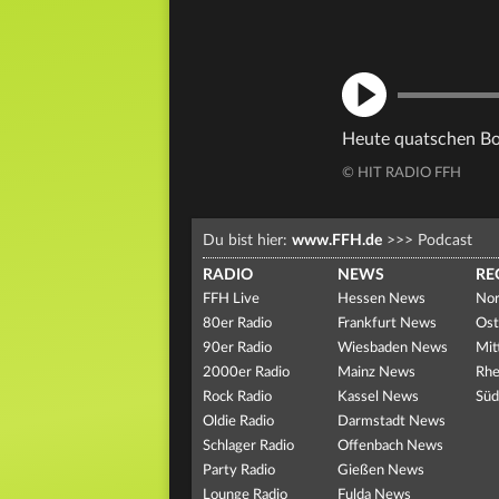
Heute quatschen Bor
© HIT RADIO FFH
Du bist hier:
www.FFH.de
>>>
Podcast
RADIO
NEWS
RE
FFH Live
Hessen News
Nor
80er Radio
Frankfurt News
Ost
90er Radio
Wiesbaden News
Mit
2000er Radio
Mainz News
Rhe
Rock Radio
Kassel News
Süd
Oldie Radio
Darmstadt News
Schlager Radio
Offenbach News
Party Radio
Gießen News
Lounge Radio
Fulda News