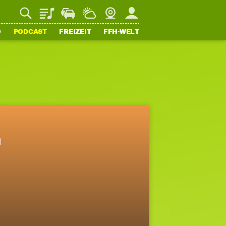
Playlist
Staupilot
Wetter
Webcam
Mein FFH
O
PODCAST
FREIZEIT
FFH-WELT