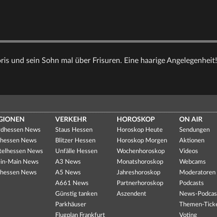
is und sein Sohn mal über Frisuren. Eine haarige Angelegenheit!
GIONEN
VERKEHR
HOROSKOP
ON AIR
dhessen News
Staus Hessen
Horoskop Heute
Sendungen
hessen News
Blitzer Hessen
Horoskop Morgen
Aktionen
telhessen News
Unfälle Hessen
Wochenhoroskop
Videos
in-Main News
A3 News
Monatshoroskop
Webcams
hessen News
A5 News
Jahreshoroskop
Moderatoren
A661 News
Partnerhoroskop
Podcasts
Günstig tanken
Aszendent
News-Podcas
Parkhäuser
Themen-Tick
Flugplan Frankfurt
Voting