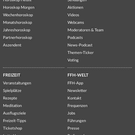
Horoskop Heute
Sendungen
Horoskop Morgen
Aktionen
Wochenhoroskop
Videos
Monatshoroskop
Webcams
Jahreshoroskop
Moderatoren & Team
Partnerhoroskop
Podcasts
Aszendent
News-Podcast
Themen-Ticker
Voting
FREIZEIT
FFH-WELT
Veranstaltungen
FFH-App
Spielplätze
Newsletter
Rezepte
Kontakt
Meditation
Frequenzen
Ausflugsziele
Jobs
Freizeit-Tipps
Führungen
Ticketshop
Presse