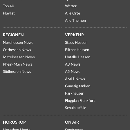
Top 40
Wetter
Playlist
Alle Orte
Alle Themen
REGIONEN
VERKEHR
Nordhessen News
Staus Hessen
Osthessen News
Blitzer Hessen
Mittelhessen News
Unfälle Hessen
Rhein-Main News
A3 News
Südhessen News
A5 News
A661 News
Günstig tanken
Parkhäuser
Flugplan Frankfurt
Schulausfälle
HOROSKOP
ON AIR