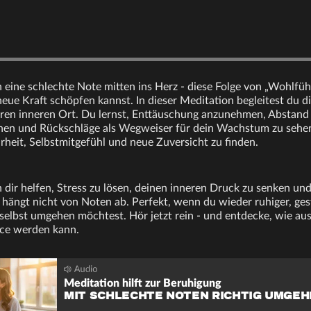
 eine schlechte Note mitten ins Herz - diese Folge von „Wohlfühlz
neue Kraft schöpfen kannst. In dieser Meditation begleitest du d
eren inneren Ort. Du lernst, Enttäuschung anzunehmen, Abstand
en und Rückschläge als Wegweiser für dein Wachstum zu sehen.
arheit, Selbstmitgefühl und neue Zuversicht zu finden.
 dir helfen, Stress zu lösen, deinen inneren Druck zu senken und
 hängt nicht von Noten ab. Perfekt, wenn du wieder ruhiger, ges
r selbst umgehen möchtest. Hör jetzt rein - und entdecke, wie a
nce werden kann.
Meditation hilft zur Beruhigung
MIT SCHLECHTE NOTEN RICHTIG UMGE