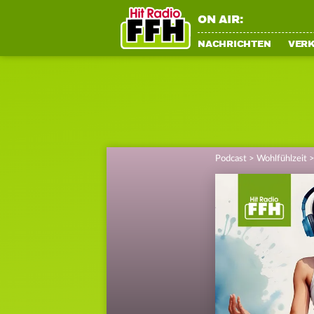
ON AIR:
NACHRICHTEN
VER
Podcast
>
Wohlfühlzeit