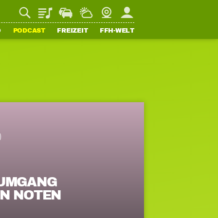
Playlist
Staupilot
Wetter
Webcam
Mein FFH
O
PODCAST
FREIZEIT
FFH-WELT
 UMGANG
EN NOTEN