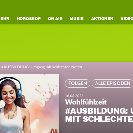
KEHR
HOROSKOP
ON AIR
MUSIK
AKTIONEN
VIDE
>
#AUSBILDUNG: Umgang mit schlechten Noten
FOLGEN
ALLE EPISODEN
18.06.2026
Wohlfühlzeit
#AUSBILDUNG:
MIT SCHLECHT