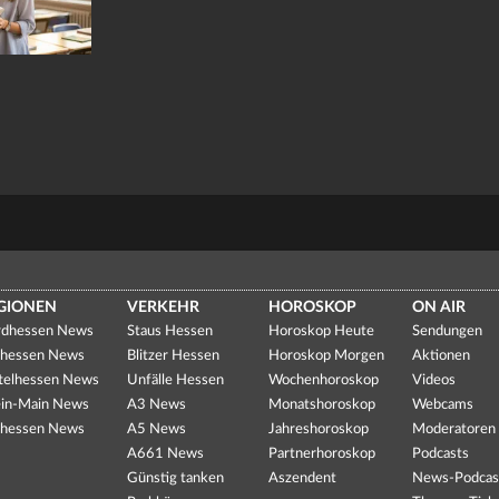
GIONEN
VERKEHR
HOROSKOP
ON AIR
dhessen News
Staus Hessen
Horoskop Heute
Sendungen
hessen News
Blitzer Hessen
Horoskop Morgen
Aktionen
telhessen News
Unfälle Hessen
Wochenhoroskop
Videos
in-Main News
A3 News
Monatshoroskop
Webcams
hessen News
A5 News
Jahreshoroskop
Moderatoren
A661 News
Partnerhoroskop
Podcasts
Günstig tanken
Aszendent
News-Podcas