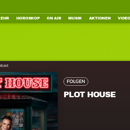
KEHR
HOROSKOP
ON AIR
MUSIK
AKTIONEN
VIDE
dcast
FOLGEN
PLOT HOUSE