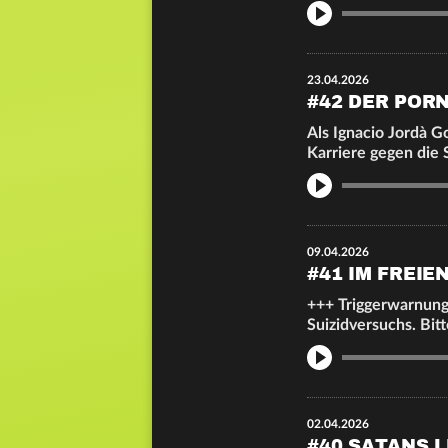
Info
23.04.2026
#42 DER POR
Als Ignacio Jordà G
Karriere gegen die 
Info
09.04.2026
#41 IM FREI
+++ Triggerwarnung:
Suizidversuchs. Bit
Info
02.04.2026
#40 SATANS L