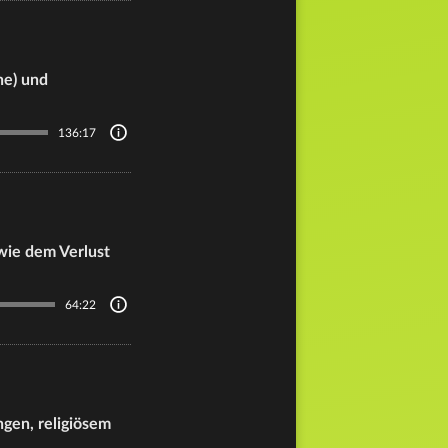
he) und
136:17
wie dem Verlust
64:22
gen, religiösem