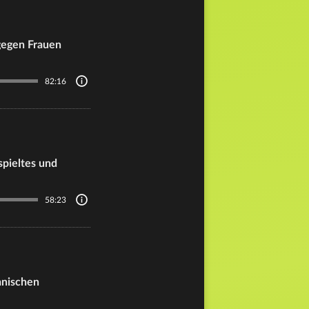
 gegen Frauen
82:16
spieltes und
58:23
anischen