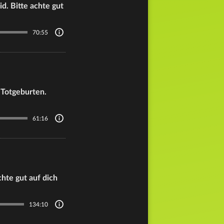
d. Bitte achte gut
70:55
 Totgeburten.
61:16
hte gut auf dich
134:10