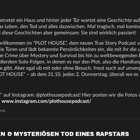
 betretet ein Haus und hinter jeder Tür wartet eine Geschichte au
s Leben, den Tod und alles dazwischen. Mal tragisch, mal komisc
ll diese Geschichten aber gemeinsam: Sie sind wirklich passiert!
willkommen im “PLOT HOUSE”, dem neuen True Story Podcast von
e Türen und lädt bekannte Persönlichkeiten ein, die mit ihr die 
e Crime über Mystery und Survival bis hin zu weltbewegenden B
ßerdem Solo-Folgen, in denen es nur den Plot, also die Handlun
tie gibt. Aber egal ob mit oder ohne Besuch, freut euch auf unver
T HOUSE” – ab dem 31.10. jeden 2. Donnerstag, überall wo es 
auf Instagram: @plothousepodcast! Hier posten wir die Fotos u
:
www.instagram.com/plothousepodcast/
ens
EN & MYSTERIÖSEN TOD EINES RAPSTARS