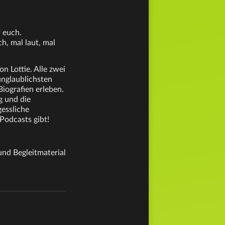
f euch.
h, mal laut, mal
 Lottie. Alle zwei
unglaublichsten
iografien erleben.
g und die
gessliche
Podcasts gibt!
nd Begleitmaterial