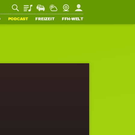
Playlist
Staupilot
Wetter
Webcam
Mein FFH
O
PODCAST
FREIZEIT
FFH-WELT