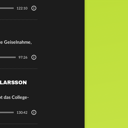
122:10
te Geiselnahme,
97:26
 LARSSON
t das College-
130:42