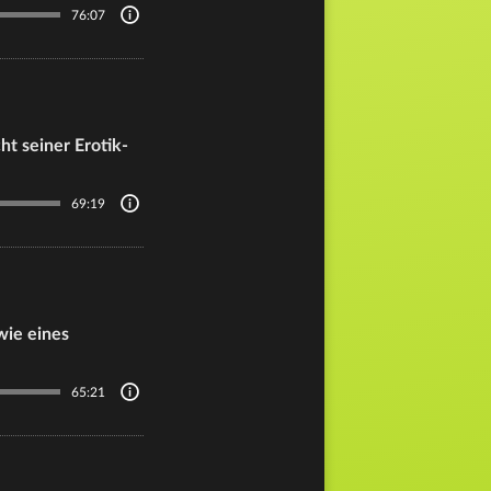
76:07
ht seiner Erotik-
69:19
wie eines
65:21