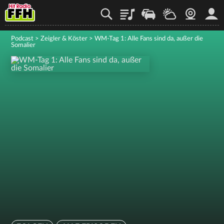
Playlist
Staupilot
Wetter
Webcam
Mein
Podcast
>
Zeigler & Köster
>
WM-Tag 1: Alle Fans sind da, außer die
Somalier