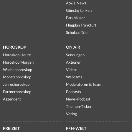
A661 News
Günstig tanken
Parkhäuser
Flugplan Frankfurt
Schulausfälle
HOROSKOP
ON AIR
Horoskop Heute
Sendungen
Horoskop Morgen
Aktionen
Wochenhoroskop
Videos
Monatshoroskop
Webcams
Jahreshoroskop
Moderatoren & Team
Partnerhoroskop
Podcasts
Aszendent
News-Podcast
Themen-Ticker
Voting
FREIZEIT
FFH-WELT