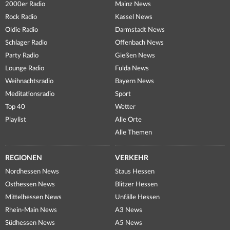
2000er Radio
Mainz News
Rock Radio
Kassel News
Oldie Radio
Darmstadt News
Schlager Radio
Offenbach News
Party Radio
Gießen News
Lounge Radio
Fulda News
Weihnachtsradio
Bayern News
Meditationsradio
Sport
Top 40
Wetter
Playlist
Alle Orte
Alle Themen
REGIONEN
VERKEHR
Nordhessen News
Staus Hessen
Osthessen News
Blitzer Hessen
Mittelhessen News
Unfälle Hessen
Rhein-Main News
A3 News
Südhessen News
A5 News