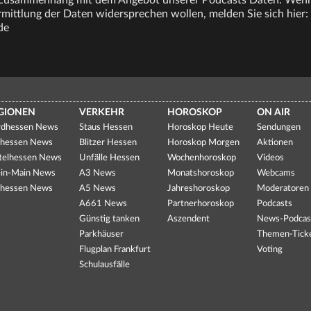
 Zusammenhang mit dem Angebot unserer Podcasts Daten. Wenn
ittlung der Daten widersprechen wollen, melden Sie sich hier:
de
GIONEN
VERKEHR
HOROSKOP
ON AIR
dhessen News
Staus Hessen
Horoskop Heute
Sendungen
hessen News
Blitzer Hessen
Horoskop Morgen
Aktionen
telhessen News
Unfälle Hessen
Wochenhoroskop
Videos
in-Main News
A3 News
Monatshoroskop
Webcams
hessen News
A5 News
Jahreshoroskop
Moderatoren
A661 News
Partnerhoroskop
Podcasts
Günstig tanken
Aszendent
News-Podcas
Parkhäuser
Themen-Tick
Flugplan Frankfurt
Voting
Schulausfälle