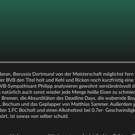
daran, Borussia Dortmund von der Meisterschaft möglichst fern 
r BVB den Titel holt und Kehl und Ricken noch kurzfristig eine 
B-Sympathisant Philipp analysieren gewohnt verständnisvoll d
 natürlich auch sonst wieder jede Menge heiße Eisen zu schmied
n Bremen, die Absurditäten des Deadline Days, die wabernde Bo
fL Bochum und das Geplapper von Matthias Sammer. Außerdem gi
den 1.FC Bocholt und einen Alkoholtest bei 0,7er- Geschwindigke
hört, ist sowas von selber schuld.