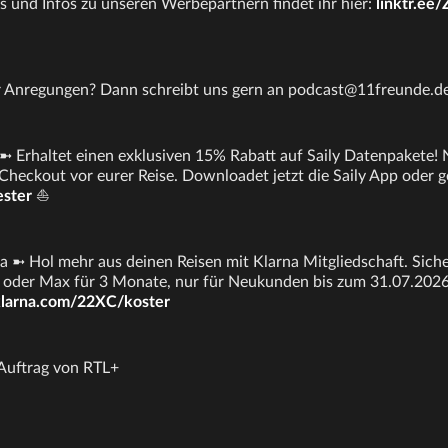
s und Infos zu unseren Werbepartnern findet ihr hier:
linktr.ee
er Anregungen? Dann schreibt uns gern an podcast@11freunde.d
➼ Erhaltet einen exklusiven 15% Rabatt auf Saily Datenpakete!
 Checkout vor eurer Reise. Downloadet jetzt die Saily App oder g
ester
⛵
 ➼ Hol mehr aus deinen Reisen mit Klarna Mitgliedschaft. Sicher
oder Max für 3 Monate, nur für Neukunden bis zum 31.07.2026.
klarna.com/22XC/koster
 Auftrag von RTL+