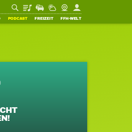
Playlist
Staupilot
Wetter
Webcam
Mein FFH
O
PODCAST
FREIZEIT
FFH-WELT
CHT M
N!