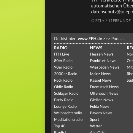
Wir verarbeiten im
automatischen Überm
datenschutz@julep.
© RTL+ / 11FREUNDE
Du bist hier:
www.FFH.de
>>>
Podcast
RADIO
NEWS
RE
FFH Live
Hessen News
Nor
80er Radio
Frankfurt News
Ost
90er Radio
Wiesbaden News
Mit
2000er Radio
Mainz News
Rhe
Rock Radio
Kassel News
Süd
Oldie Radio
Darmstadt News
Schlager Radio
Offenbach News
Party Radio
Gießen News
Lounge Radio
Fulda News
Weihnachtsradio
Bayern News
Meditationsradio
Sport
Top 40
Wetter
Playlist
Alle Orte