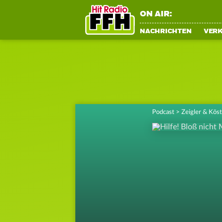
ON AIR:
NACHRICHTEN
VER
Podcast
>
Zeigler & Kös