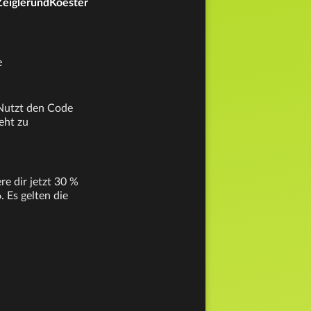
/ZeiglerundKoester
e
 Nutzt den Code
eht zu
e dir jetzt 30 %
 Es gelten die