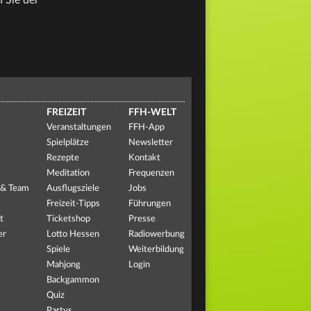
 Sie der
FREIZEIT
FFH-WELT
Veranstaltungen
FFH-App
Spielplätze
Newsletter
Rezepte
Kontakt
Meditation
Frequenzen
 & Team
Ausflugsziele
Jobs
Freizeit-Tipps
Führungen
t
Ticketshop
Presse
er
Lotto Hessen
Radiowerbung
Spiele
Weiterbildung
Mahjong
Login
Backgammon
Quiz
Partys