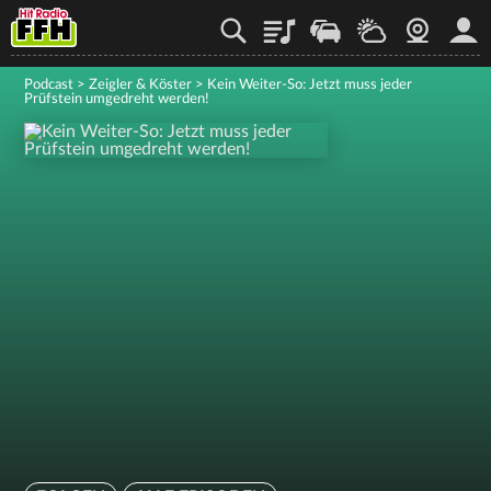
Playlist
Staupilot
Wetter
Webcam
Mein
Podcast
>
Zeigler & Köster
>
Kein Weiter-So: Jetzt muss jeder
Prüfstein umgedreht werden!