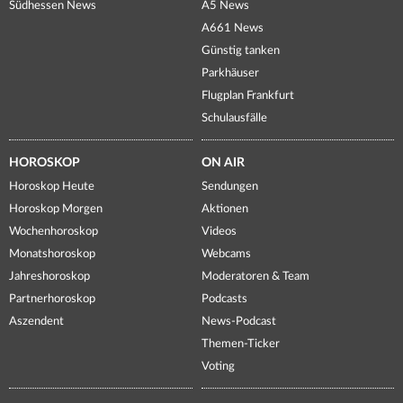
Südhessen News
A5 News
A661 News
Günstig tanken
Parkhäuser
Flugplan Frankfurt
Schulausfälle
HOROSKOP
ON AIR
Horoskop Heute
Sendungen
Horoskop Morgen
Aktionen
Wochenhoroskop
Videos
Monatshoroskop
Webcams
Jahreshoroskop
Moderatoren & Team
Partnerhoroskop
Podcasts
Aszendent
News-Podcast
Themen-Ticker
Voting