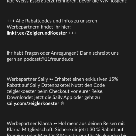
Rot-Weiss Essen! Jetzt reinhören, bevor die WM losgeht!
+++ Alle Rabattcodes und Infos zu unseren
Werbepartnern findet ihr hier:
linktr.ee/ZeiglerundKoester
+++
Ihr habt Fragen oder Anregungen? Dann schreibt uns
gern an podcast@11freunde.de
Werbepartner Saily ➼ Erhaltet einen exklusiven 15%
Rabatt auf Saily Datenpakete! Nutzt den Code
zeiglerkoester beim Checkout vor eurer Reise.
Downloadet jetzt die Saily App oder geht zu
saily.com/zeiglerkoester
⛵
Werbepartner Klarna ➼ Hol mehr aus deinen Reisen mit
Klarna Mitgliedschaft. Sichere dir jetzt 30 % Rabatt auf
Premium oder Max für 3 Monate, nur für Neukunden bis