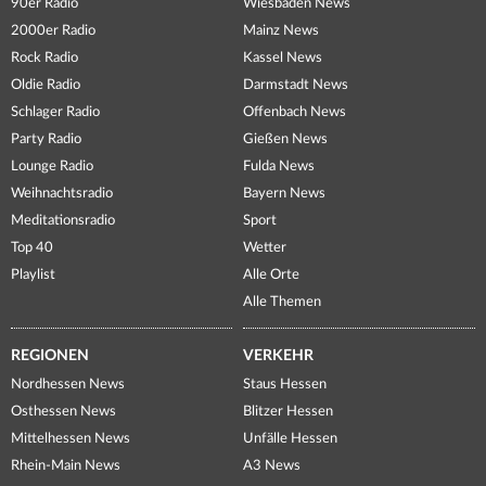
90er Radio
Wiesbaden News
2000er Radio
Mainz News
Rock Radio
Kassel News
Oldie Radio
Darmstadt News
Schlager Radio
Offenbach News
Party Radio
Gießen News
Lounge Radio
Fulda News
Weihnachtsradio
Bayern News
Meditationsradio
Sport
Top 40
Wetter
Playlist
Alle Orte
Alle Themen
REGIONEN
VERKEHR
Nordhessen News
Staus Hessen
Osthessen News
Blitzer Hessen
Mittelhessen News
Unfälle Hessen
Rhein-Main News
A3 News