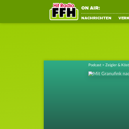
ON AIR:
NACHRICHTEN
VER
Podcast
>
Zeigler & Kös