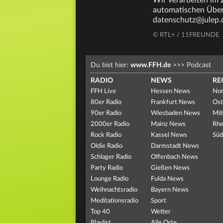
Wir verarbeiten im
automatischen Überm
datenschutz@julep.
© RTL+ / 11FREUNDE
Du bist hier:
www.FFH.de
>>>
Podcast
RADIO
NEWS
RE
FFH Live
Hessen News
Nor
80er Radio
Frankfurt News
Ost
90er Radio
Wiesbaden News
Mit
2000er Radio
Mainz News
Rhe
Rock Radio
Kassel News
Süd
Oldie Radio
Darmstadt News
Schlager Radio
Offenbach News
Party Radio
Gießen News
Lounge Radio
Fulda News
Weihnachtsradio
Bayern News
Meditationsradio
Sport
Top 40
Wetter
Playlist
Alle Orte