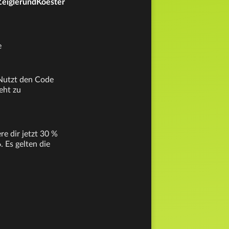
/ZeiglerundKoester
e
 Nutzt den Code
eht zu
e dir jetzt 30 %
 Es gelten die