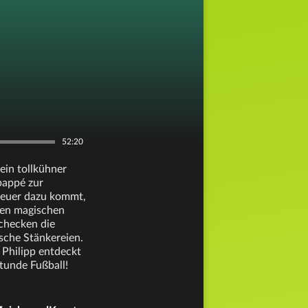
52:20
ein tollkühner
bappé zur
 Neuer dazu kommt,
 den magischen
checken die
sche Stänkereien.
 Philipp entdeckt
tunde Fußball!