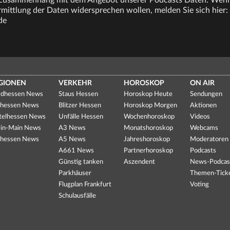
 Zusammenhang mit dem Angebot unserer Podcasts Daten. Wenn
ittlung der Daten widersprechen wollen, melden Sie sich hier:
de
GIONEN
VERKEHR
HOROSKOP
ON AIR
dhessen News
Staus Hessen
Horoskop Heute
Sendungen
hessen News
Blitzer Hessen
Horoskop Morgen
Aktionen
telhessen News
Unfälle Hessen
Wochenhoroskop
Videos
in-Main News
A3 News
Monatshoroskop
Webcams
hessen News
A5 News
Jahreshoroskop
Moderatoren
A661 News
Partnerhoroskop
Podcasts
Günstig tanken
Aszendent
News-Podcas
Parkhäuser
Themen-Tick
Flugplan Frankfurt
Voting
Schulausfälle