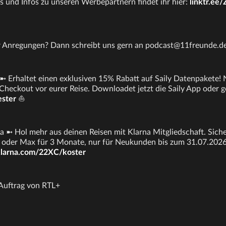
s und Infos zu unseren Werbepartnern findet ihr hier:
linktr.ee
er Anregungen? Dann schreibt uns gern an podcast@11freunde.d
➼ Erhaltet einen exklusiven 15% Rabatt auf Saily Datenpakete!
 Checkout vor eurer Reise. Downloadet jetzt die Saily App oder g
ester
⛵
 ➼ Hol mehr aus deinen Reisen mit Klarna Mitgliedschaft. Sicher
oder Max für 3 Monate, nur für Neukunden bis zum 31.07.2026.
klarna.com/22XC/koster
 Auftrag von RTL+