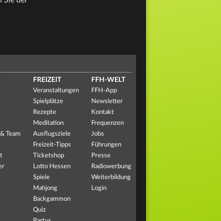
 Sie der
FREIZEIT
FFH-WELT
Veranstaltungen
FFH-App
Spielplätze
Newsletter
Rezepte
Kontakt
Meditation
Frequenzen
 & Team
Ausflugsziele
Jobs
Freizeit-Tipps
Führungen
t
Ticketshop
Presse
er
Lotto Hessen
Radiowerbung
Spiele
Weiterbildung
Mahjong
Login
Backgammon
Quiz
Partys