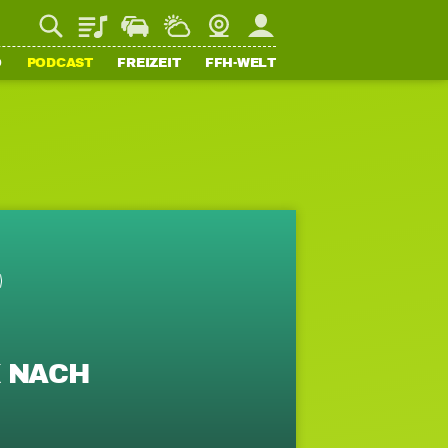
Playlist
Staupilot
Wetter
Webcam
Mein FFH
O
PODCAST
FREIZEIT
FFH-WELT
K NACH