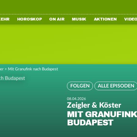
KEHR
HOROSKOP
ON AIR
MUSIK
AKTIONEN
VIDE
ter
>
Mit Granufink nach Budapest
FOLGEN
ALLE EPISODEN
08.04.2026
Zeigler & Köster
MIT GRANUFIN
BUDAPEST