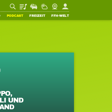
Playlist
Staupilot
Wetter
Webcam
Mein FFH
O
PODCAST
FREIZEIT
FFH-WELT
PO,
LI UND
BAND