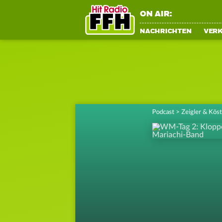
ON AIR:
NACHRICHTEN
VER
Podcast
>
Zeigler & Kös