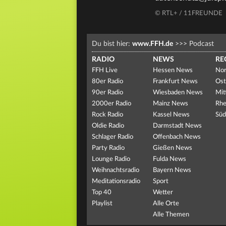
© RTL+ / 11FREUNDE
Du bist hier:
www.FFH.de
>>>
Podcast
RADIO
NEWS
RE
FFH Live
Hessen News
Nor
80er Radio
Frankfurt News
Ost
90er Radio
Wiesbaden News
Mit
2000er Radio
Mainz News
Rhe
Rock Radio
Kassel News
Süd
Oldie Radio
Darmstadt News
Schlager Radio
Offenbach News
Party Radio
Gießen News
Lounge Radio
Fulda News
Weihnachtsradio
Bayern News
Meditationsradio
Sport
Top 40
Wetter
Playlist
Alle Orte
Alle Themen