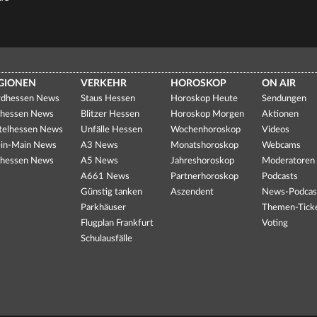
GIONEN
VERKEHR
HOROSKOP
ON AIR
dhessen News
Staus Hessen
Horoskop Heute
Sendungen
hessen News
Blitzer Hessen
Horoskop Morgen
Aktionen
telhessen News
Unfälle Hessen
Wochenhoroskop
Videos
in-Main News
A3 News
Monatshoroskop
Webcams
hessen News
A5 News
Jahreshoroskop
Moderatoren
A661 News
Partnerhoroskop
Podcasts
Günstig tanken
Aszendent
News-Podcas
Parkhäuser
Themen-Tick
Flugplan Frankfurt
Voting
Schulausfälle