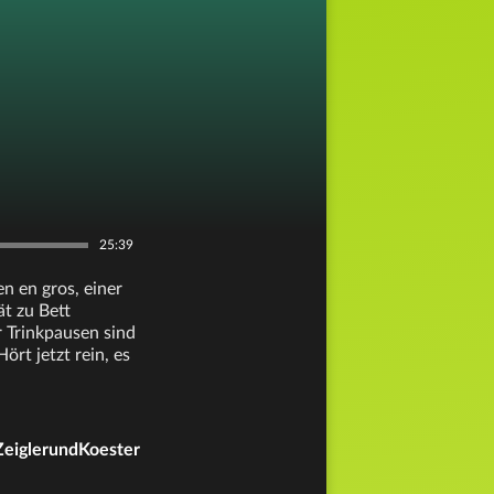
25:39
n en gros, einer
ät zu Bett
 Trinkpausen sind
ört jetzt rein, es
/ZeiglerundKoester