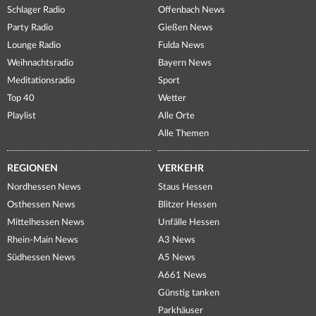
Schlager Radio
Offenbach News
Party Radio
Gießen News
Lounge Radio
Fulda News
Weihnachtsradio
Bayern News
Meditationsradio
Sport
Top 40
Wetter
Playlist
Alle Orte
Alle Themen
REGIONEN
VERKEHR
Nordhessen News
Staus Hessen
Osthessen News
Blitzer Hessen
Mittelhessen News
Unfälle Hessen
Rhein-Main News
A3 News
Südhessen News
A5 News
A661 News
Günstig tanken
Parkhäuser