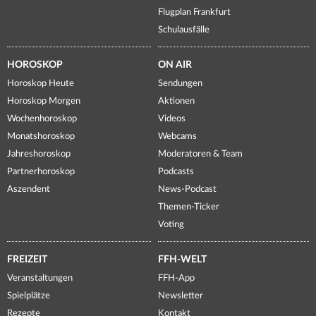
Flugplan Frankfurt
Schulausfälle
HOROSKOP
ON AIR
Horoskop Heute
Sendungen
Horoskop Morgen
Aktionen
Wochenhoroskop
Videos
Monatshoroskop
Webcams
Jahreshoroskop
Moderatoren & Team
Partnerhoroskop
Podcasts
Aszendent
News-Podcast
Themen-Ticker
Voting
FREIZEIT
FFH-WELT
Veranstaltungen
FFH-App
Spielplätze
Newsletter
Rezepte
Kontakt