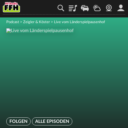
Playlist
Staupilot
Wetter
Webcam
Mein
Podcast
>
Zeigler & Köster
>
Live vom Länderspielpausenhof
FOLGEN
ALLE EPISODEN