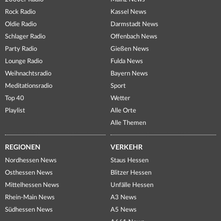
Rock Radio
Kassel News
Oldie Radio
Darmstadt News
Schlager Radio
Offenbach News
Party Radio
Gießen News
Lounge Radio
Fulda News
Weihnachtsradio
Bayern News
Meditationsradio
Sport
Top 40
Wetter
Playlist
Alle Orte
Alle Themen
REGIONEN
VERKEHR
Nordhessen News
Staus Hessen
Osthessen News
Blitzer Hessen
Mittelhessen News
Unfälle Hessen
Rhein-Main News
A3 News
Südhessen News
A5 News