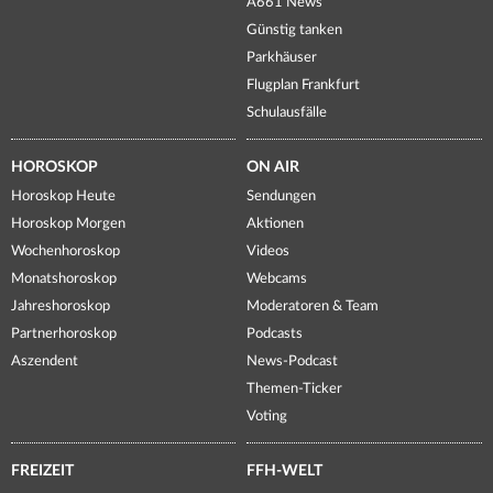
A661 News
Günstig tanken
Parkhäuser
Flugplan Frankfurt
Schulausfälle
HOROSKOP
ON AIR
Horoskop Heute
Sendungen
Horoskop Morgen
Aktionen
Wochenhoroskop
Videos
Monatshoroskop
Webcams
Jahreshoroskop
Moderatoren & Team
Partnerhoroskop
Podcasts
Aszendent
News-Podcast
Themen-Ticker
Voting
FREIZEIT
FFH-WELT