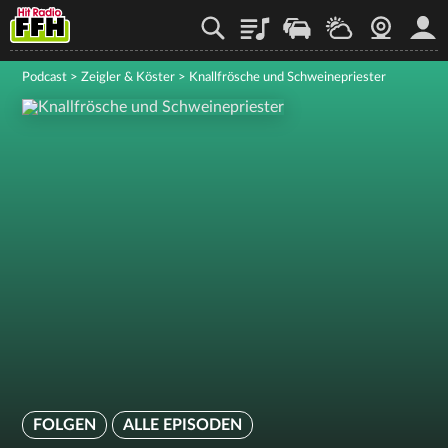
Playlist
Staupilot
Wetter
Webcam
Mein
Podcast
>
Zeigler & Köster
>
Knallfrösche und Schweinepriester
FOLGEN
ALLE EPISODEN