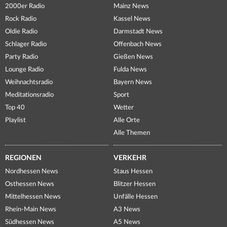
2000er Radio
Mainz News
Rock Radio
Kassel News
Oldie Radio
Darmstadt News
Schlager Radio
Offenbach News
Party Radio
Gießen News
Lounge Radio
Fulda News
Weihnachtsradio
Bayern News
Meditationsradio
Sport
Top 40
Wetter
Playlist
Alle Orte
Alle Themen
REGIONEN
VERKEHR
Nordhessen News
Staus Hessen
Osthessen News
Blitzer Hessen
Mittelhessen News
Unfälle Hessen
Rhein-Main News
A3 News
Südhessen News
A5 News