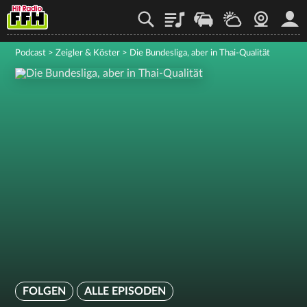
Playlist
Staupilot
Wetter
Webcam
Mein
Podcast
>
Zeigler & Köster
>
Die Bundesliga, aber in Thai-Qualität
FOLGEN
ALLE EPISODEN