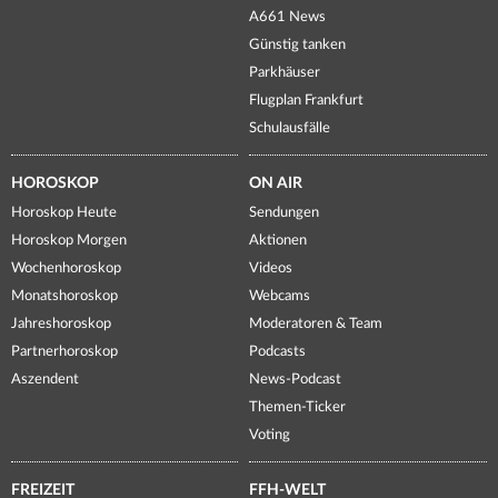
A661 News
Günstig tanken
Parkhäuser
Flugplan Frankfurt
Schulausfälle
HOROSKOP
ON AIR
Horoskop Heute
Sendungen
Horoskop Morgen
Aktionen
Wochenhoroskop
Videos
Monatshoroskop
Webcams
Jahreshoroskop
Moderatoren & Team
Partnerhoroskop
Podcasts
Aszendent
News-Podcast
Themen-Ticker
Voting
FREIZEIT
FFH-WELT