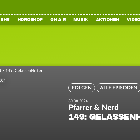
KEHR
HOROSKOP
ON AIR
MUSIK
AKTIONEN
VIDE
d
>
149: GelassenHeiter
FOLGEN
ALLE EPISODEN
30.08.2024
Pfarrer & Nerd
149: GELASSEN