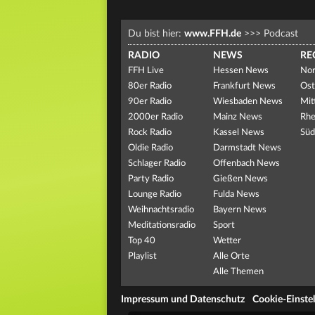
Du bist hier:
www.FFH.de
>>>
Podcast
RADIO
NEWS
RE
FFH Live
Hessen News
Nor
80er Radio
Frankfurt News
Ost
90er Radio
Wiesbaden News
Mit
2000er Radio
Mainz News
Rhe
Rock Radio
Kassel News
Süd
Oldie Radio
Darmstadt News
Schlager Radio
Offenbach News
Party Radio
Gießen News
Lounge Radio
Fulda News
Weihnachtsradio
Bayern News
Meditationsradio
Sport
Top 40
Wetter
Playlist
Alle Orte
Alle Themen
Impressum und Datenschutz
Cookie-Einste