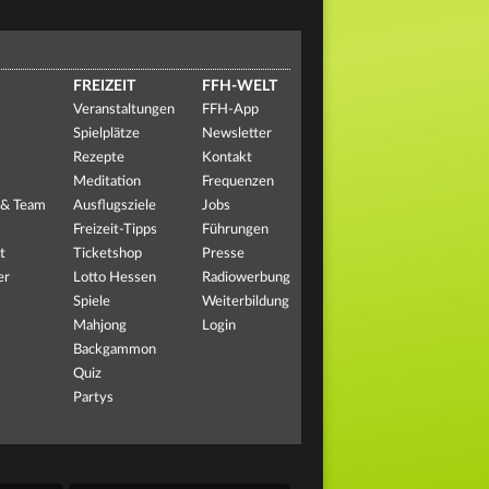
FREIZEIT
FFH-WELT
Veranstaltungen
FFH-App
Spielplätze
Newsletter
Rezepte
Kontakt
Meditation
Frequenzen
 & Team
Ausflugsziele
Jobs
Freizeit-Tipps
Führungen
t
Ticketshop
Presse
er
Lotto Hessen
Radiowerbung
Spiele
Weiterbildung
Mahjong
Login
Backgammon
Quiz
Partys