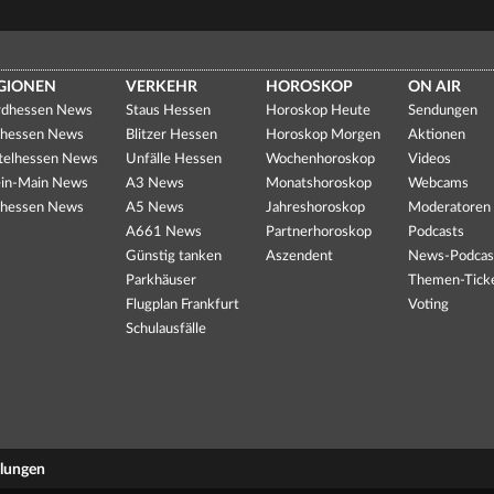
GIONEN
VERKEHR
HOROSKOP
ON AIR
dhessen News
Staus Hessen
Horoskop Heute
Sendungen
hessen News
Blitzer Hessen
Horoskop Morgen
Aktionen
telhessen News
Unfälle Hessen
Wochenhoroskop
Videos
in-Main News
A3 News
Monatshoroskop
Webcams
hessen News
A5 News
Jahreshoroskop
Moderatoren
A661 News
Partnerhoroskop
Podcasts
Günstig tanken
Aszendent
News-Podcas
Parkhäuser
Themen-Tick
Flugplan Frankfurt
Voting
Schulausfälle
llungen