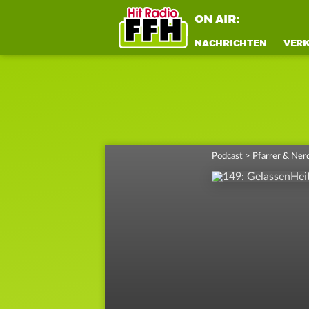
ON AIR:
NACHRICHTEN
VER
Podcast
>
Pfarrer & Ner