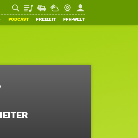
Playlist
Staupilot
Wetter
Webcam
Mein FFH
O
PODCAST
FREIZEIT
FFH-WELT
HEITER