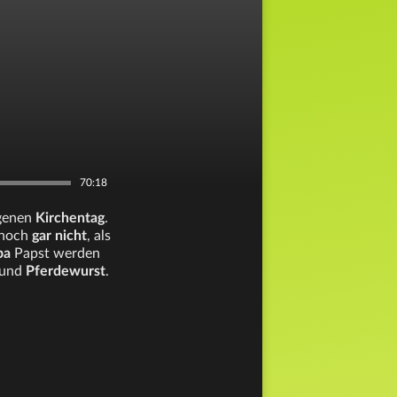
70:18
ngenen
Kirchentag
.
 noch
gar nicht
, als
ba
Papst werden
und
Pferdewurst
.