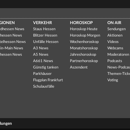
GIONEN
VERKEHR
HOROSKOP
ON AIR
dhessen News
Staus Hessen
Horoskop Heute
Sendungen
hessen News
Blitzer Hessen
Horoskop Morgen
Aktionen
telhessen News
Unfälle Hessen
Wochenhoroskop
Videos
in-Main News
A3 News
Monatshoroskop
Webcams
hessen News
A5 News
Jahreshoroskop
Moderatoren
A661 News
Partnerhoroskop
Podcasts
Günstig tanken
Aszendent
News-Podcas
Parkhäuser
Themen-Tick
Flugplan Frankfurt
Voting
Schulausfälle
llungen