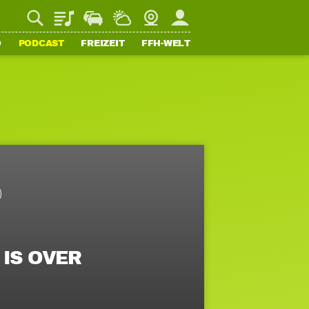
Playlist
Staupilot
Wetter
Webcam
Mein FFH
O
PODCAST
FREIZEIT
FFH-WELT
 IS OVER