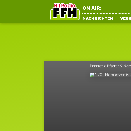
ON AIR:
NACHRICHTEN
VER
Podcast
>
Pfarrer & Ner