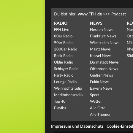
Du bist hier:
www.FFH.de
>>>
Podcast
RADIO
NEWS
RE
FFH Live
Hessen News
Nor
80er Radio
Frankfurt News
Ost
90er Radio
Wiesbaden News
Mit
2000er Radio
Mainz News
Rhe
Rock Radio
Kassel News
Süd
Oldie Radio
Darmstadt News
Schlager Radio
Offenbach News
Party Radio
Gießen News
Lounge Radio
Fulda News
Weihnachtsradio
Bayern News
Meditationsradio
Sport
Top 40
Wetter
Playlist
Alle Orte
Alle Themen
Impressum und Datenschutz
Cookie-Einste