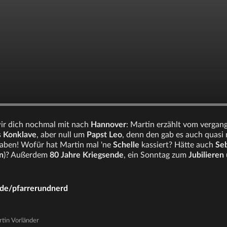
r dich nochmal mit nach
Hannover
: Martin erzählt vom verga
s
Konklave
, aber null um
Papst Leo
, denn den gab es auch quasi
ben! Wofür hat Martin mal 'ne
Schelle
kassiert? Hätte auch
Se
n
)? Außerdem
80 Jahre Kriegsende
, ein Sonntag zum
Jubilieren
.de/pfarrerundnerd
rtin Vorländer