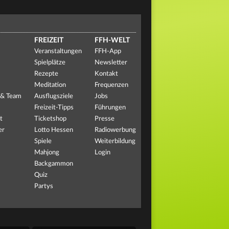
FREIZEIT
FFH-WELT
Veranstaltungen
FFH-App
Spielplätze
Newsletter
Rezepte
Kontakt
Meditation
Frequenzen
 & Team
Ausflugsziele
Jobs
Freizeit-Tipps
Führungen
t
Ticketshop
Presse
er
Lotto Hessen
Radiowerbung
Spiele
Weiterbildung
Mahjong
Login
Backgammon
Quiz
Partys