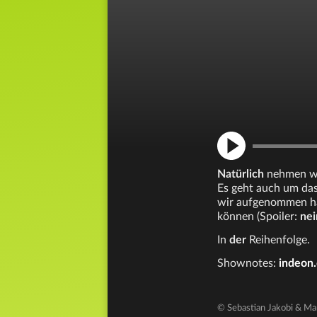
Natürlich
nehmen wi
Es geht auch um da
wir aufgenommen ha
können (Spoiler:
nei
In
der
Reihenfolge.
Shownotes:
indeon
© Sebastian Jakobi & Ma