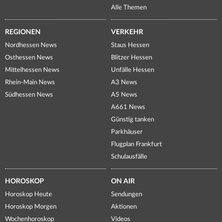
Alle Themen
REGIONEN
VERKEHR
Nordhessen News
Staus Hessen
Osthessen News
Blitzer Hessen
Mittelhessen News
Unfälle Hessen
Rhein-Main News
A3 News
Südhessen News
A5 News
A661 News
Günstig tanken
Parkhäuser
Flugplan Frankfurt
Schulausfälle
HOROSKOP
ON AIR
Horoskop Heute
Sendungen
Horoskop Morgen
Aktionen
Wochenhoroskop
Videos