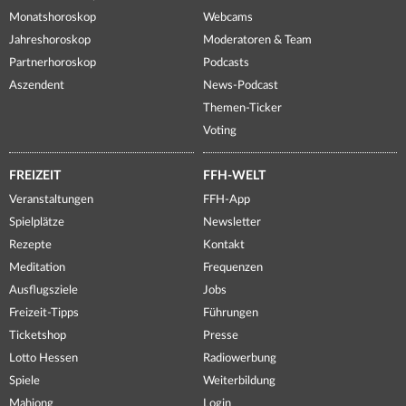
Monatshoroskop
Webcams
Jahreshoroskop
Moderatoren & Team
Partnerhoroskop
Podcasts
Aszendent
News-Podcast
Themen-Ticker
Voting
FREIZEIT
FFH-WELT
Veranstaltungen
FFH-App
Spielplätze
Newsletter
Rezepte
Kontakt
Meditation
Frequenzen
Ausflugsziele
Jobs
Freizeit-Tipps
Führungen
Ticketshop
Presse
Lotto Hessen
Radiowerbung
Spiele
Weiterbildung
Mahjong
Login