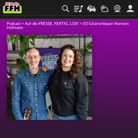
Playlist
Staupilot
Wetter
Webcam
Mein
Podcast
>
Auf die FRESSE, FERTIG, LOS!
>
03 Gitarrenbauer Normen
Hofmann