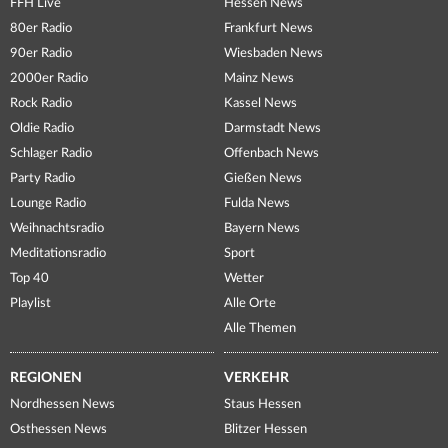
FFH Live
Hessen News
80er Radio
Frankfurt News
90er Radio
Wiesbaden News
2000er Radio
Mainz News
Rock Radio
Kassel News
Oldie Radio
Darmstadt News
Schlager Radio
Offenbach News
Party Radio
Gießen News
Lounge Radio
Fulda News
Weihnachtsradio
Bayern News
Meditationsradio
Sport
Top 40
Wetter
Playlist
Alle Orte
Alle Themen
REGIONEN
VERKEHR
Nordhessen News
Staus Hessen
Osthessen News
Blitzer Hessen