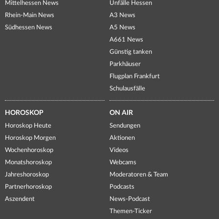
Mittelhessen News
Unfälle Hessen
Rhein-Main News
A3 News
Südhessen News
A5 News
A661 News
Günstig tanken
Parkhäuser
Flugplan Frankfurt
Schulausfälle
HOROSKOP
ON AIR
Horoskop Heute
Sendungen
Horoskop Morgen
Aktionen
Wochenhoroskop
Videos
Monatshoroskop
Webcams
Jahreshoroskop
Moderatoren & Team
Partnerhoroskop
Podcasts
Aszendent
News-Podcast
Themen-Ticker