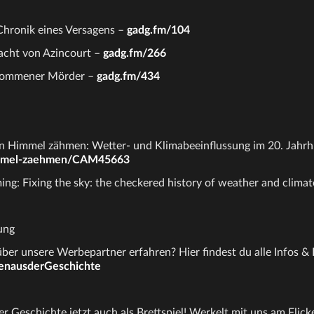
Chronik eines Versagens –
gadg.fm/104
acht von Azincourt –
gadg.fm/266
lkommener Mörder –
gadg.fm/434
en Himmel zähmen: Wetter- und Klimabeeinflussung im 20. Jahrh
mmel-zaehmen/CAM45663
ing: Fixing the sky: the checkered history of weather and climat
ung
er unsere Werbepartner erfahren? Hier findest du alle Infos & 
tenausderGeschichte
r Geschichte jetzt auch als Brettspiel! Werkelt mit uns am Flick