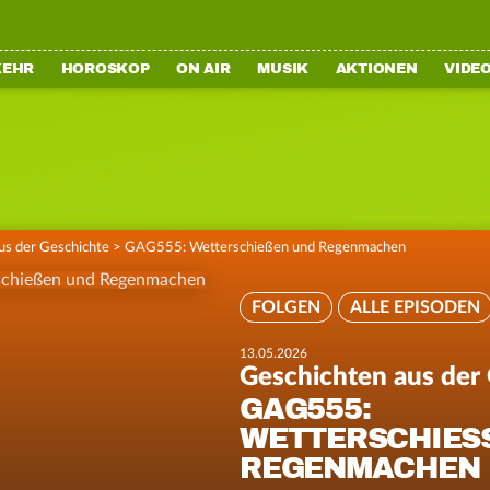
KEHR
HOROSKOP
ON AIR
MUSIK
AKTIONEN
VIDE
us der Geschichte
>
GAG555: Wetterschießen und Regenmachen
FOLGEN
ALLE EPISODEN
13.05.2026
Geschichten aus der
GAG555:
WETTERSCHIESS
EGENMACHEN