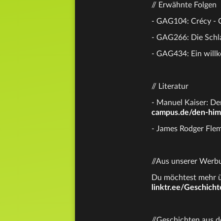
// Erwähnte Folgen
- GAG104: Crécy - 
- GAG266: Die Schl
- GAG434: Ein wil
// Literatur
- Manuel Kaiser: D
campus.de/den-hi
- James Rodger Flem
//Aus unserer Werb
Du möchtest mehr üb
linktr.ee/Geschich
//Geschichten aus de