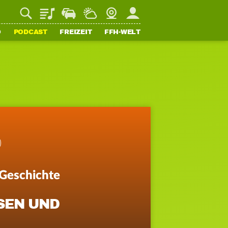
Playlist
Staupilot
Wetter
Webcam
Mein FFH
O
PODCAST
FREIZEIT
FFH-WELT
 Geschichte
EN UND R