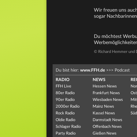
Wir freuen uns auch
sogar Nachbarinnen
Du möchtest Werbun
Werbemöglichkeiten
© Richard Hemmer und 
Du bist hier:
www.FFH.de
>>>
Podcast
RADIO
NEWS
RE
FFH Live
Hessen News
Nor
80er Radio
Frankfurt News
Ost
90er Radio
Wiesbaden News
Mit
2000er Radio
Mainz News
Rhe
Rock Radio
Kassel News
Süd
Oldie Radio
Darmstadt News
Schlager Radio
Offenbach News
Party Radio
Gießen News