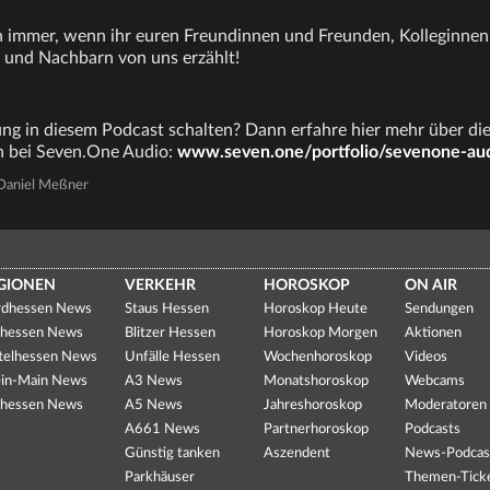
 immer, wenn ihr euren Freundinnen und Freunden, Kolleginnen
 und Nachbarn von uns erzählt!
g in diesem Podcast schalten? Dann erfahre hier mehr über di
 bei Seven.One Audio:
www.seven.one/portfolio/sevenone-au
Daniel Meßner
GIONEN
VERKEHR
HOROSKOP
ON AIR
dhessen News
Staus Hessen
Horoskop Heute
Sendungen
hessen News
Blitzer Hessen
Horoskop Morgen
Aktionen
telhessen News
Unfälle Hessen
Wochenhoroskop
Videos
in-Main News
A3 News
Monatshoroskop
Webcams
hessen News
A5 News
Jahreshoroskop
Moderatoren
A661 News
Partnerhoroskop
Podcasts
Günstig tanken
Aszendent
News-Podcas
Parkhäuser
Themen-Tick