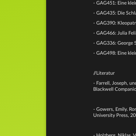
- GAG451: Eine klei
- GAG435: Die Schl
- GAG390: Kleopatr
- GAG466: Julia Fel
- GAG336: George S
- GAG498: Eine klei
//Literatur
- Farrell, Joseph, u
Blackwell Companio
- Gowers, Emily. Ro
University Press, 20
- Holzberg, Niklas.