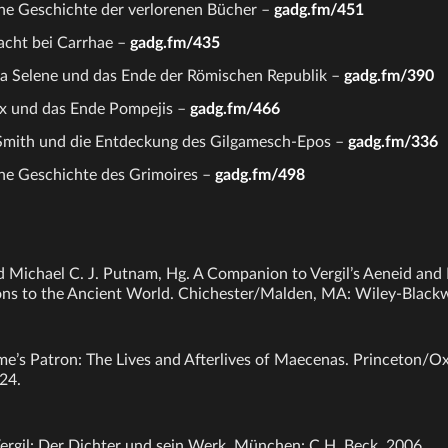
ne Geschichte der verlorenen Bücher –
gadg.fm/451
acht bei Carrhae –
gadg.fm/435
a Selene und das Ende der Römischen Republik –
gadg.fm/390
ix und das Ende Pompejis –
gadg.fm/466
mith und die Entdeckung des Gilgamesch-Epos –
gadg.fm/336
ne Geschichte des Grimoires –
gadg.fm/498
nd Michael C. J. Putnam, Hg. A Companion to Vergil’s Aeneid and I
ns to the Ancient World. Chichester/Malden, MA: Wiley-Blackw
me’s Patron: The Lives and Afterlives of Maecenas. Princeton/O
24.
 Vergil: Der Dichter und sein Werk. München: C.H. Beck, 2006.