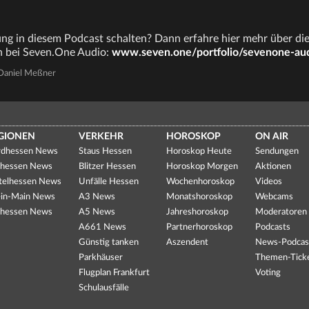
g in diesem Podcast schalten? Dann erfahre hier mehr über di
 bei Seven.One Audio:
www.seven.one/portfolio/sevenone-au
Daniel Meßner
GIONEN
VERKEHR
HOROSKOP
ON AIR
dhessen News
Staus Hessen
Horoskop Heute
Sendungen
hessen News
Blitzer Hessen
Horoskop Morgen
Aktionen
telhessen News
Unfälle Hessen
Wochenhoroskop
Videos
in-Main News
A3 News
Monatshoroskop
Webcams
hessen News
A5 News
Jahreshoroskop
Moderatoren
A661 News
Partnerhoroskop
Podcasts
Günstig tanken
Aszendent
News-Podcas
Parkhäuser
Themen-Tick
Flugplan Frankfurt
Voting
Schulausfälle