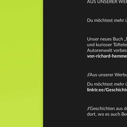
AUS UNSERER W
Du möchtest mehr üb
Unser neues Buch „
und kurioser Tüftele
Autorenwelt vorbes
von-richard-hemme
//Aus unserer Werb
Du möchtest mehr üb
linktr.ee/Geschich
//Geschichten aus de
dort, wo es auch Be