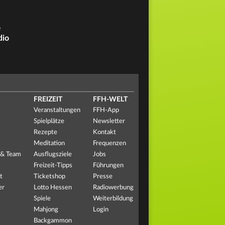
e
dio
FREIZEIT
FFH-WELT
Veranstaltungen
FFH-App
Spielplätze
Newsletter
Rezepte
Kontakt
Meditation
Frequenzen
 & Team
Ausflugsziele
Jobs
Freizeit-Tipps
Führungen
t
Ticketshop
Presse
er
Lotto Hessen
Radiowerbung
Spiele
Weiterbildung
Mahjong
Login
Backgammon