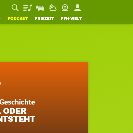
Playlist
Staupilot
Wetter
Webcam
Mein FFH
O
PODCAST
FREIZEIT
FFH-WELT
 Geschichte
L ODER
ENTSTEHT