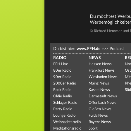
Du möchtest Werbun
Werbemöglichkeiten
© Richard Hemmer und 
Du bist hier:
www.FFH.de
>>>
Podcast
RADIO
NEWS
RE
FFH Live
Hessen News
Nor
80er Radio
Frankfurt News
Ost
90er Radio
Wiesbaden News
Mit
2000er Radio
Mainz News
Rhe
Rock Radio
Kassel News
Süd
Oldie Radio
Darmstadt News
Schlager Radio
Offenbach News
Party Radio
Gießen News
Lounge Radio
Fulda News
Weihnachtsradio
Bayern News
Meditationsradio
Sport