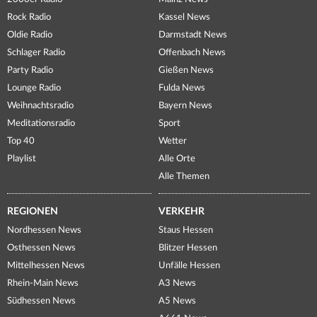
Rock Radio
Kassel News
Oldie Radio
Darmstadt News
Schlager Radio
Offenbach News
Party Radio
Gießen News
Lounge Radio
Fulda News
Weihnachtsradio
Bayern News
Meditationsradio
Sport
Top 40
Wetter
Playlist
Alle Orte
Alle Themen
REGIONEN
VERKEHR
Nordhessen News
Staus Hessen
Osthessen News
Blitzer Hessen
Mittelhessen News
Unfälle Hessen
Rhein-Main News
A3 News
Südhessen News
A5 News