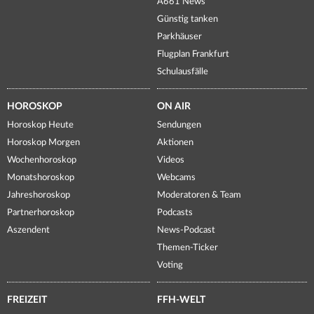
A661 News
Günstig tanken
Parkhäuser
Flugplan Frankfurt
Schulausfälle
HOROSKOP
ON AIR
Horoskop Heute
Sendungen
Horoskop Morgen
Aktionen
Wochenhoroskop
Videos
Monatshoroskop
Webcams
Jahreshoroskop
Moderatoren & Team
Partnerhoroskop
Podcasts
Aszendent
News-Podcast
Themen-Ticker
Voting
FREIZEIT
FFH-WELT