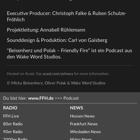
Executive Producer: Christoph Falke & Ruben Schulze-
Fröhlich
Projektleitung: Annabell Rühlemann
Sounddesign & Produktion: Carl von Gaisberg
"Beisenherz und Polak – Friendly Fire“ ist ein Podcast aus
den Wake Word Studios.
Hosted on Acast. See
acast.com/privacy
for more information.
© Micky Beisenherz, Oliver Polak & Wake Word Studios
Du bist hier:
www.FFH.de
>>>
Podcast
RADIO
NEWS
FFH Live
Hessen News
80er Radio
Frankfurt News
90er Radio
Wiesbaden News
2000er Radio
Mainz News