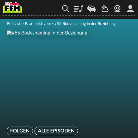
Playlist
Staupilot
Wetter
Webcam
Mein
Podcast
>
Paarspektiven
>
#55 Bodyshaming in der Beziehung
FOLGEN
ALLE EPISODEN