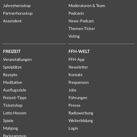
Jahreshoroskop
Moderatoren & Team
Partnerhoroskop
Podcasts
Aszendent
News-Podcast
Themen-Ticker
Voting
FREIZEIT
FFH-WELT
Veranstaltungen
FFH-App
Spielplätze
Newsletter
Rezepte
Kontakt
Meditation
Frequenzen
Ausflugsziele
Jobs
Freizeit-Tipps
Führungen
Ticketshop
Presse
Lotto Hessen
Radiowerbung
Spiele
Weiterbildung
Mahjong
Login
Backgammon