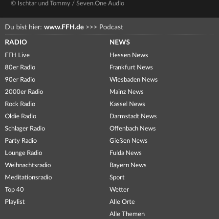
© Ischtar und Tommy / Seven.One Audio
Du bist hier:
www.FFH.de
>>>
Podcast
RADIO
NEWS
FFH Live
Hessen News
80er Radio
Frankfurt News
90er Radio
Wiesbaden News
2000er Radio
Mainz News
Rock Radio
Kassel News
Oldie Radio
Darmstadt News
Schlager Radio
Offenbach News
Party Radio
Gießen News
Lounge Radio
Fulda News
Weihnachtsradio
Bayern News
Meditationsradio
Sport
Top 40
Wetter
Playlist
Alle Orte
Alle Themen