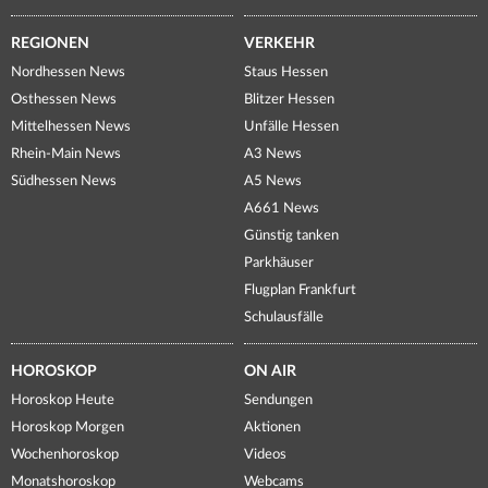
REGIONEN
VERKEHR
Nordhessen News
Staus Hessen
Osthessen News
Blitzer Hessen
Mittelhessen News
Unfälle Hessen
Rhein-Main News
A3 News
Südhessen News
A5 News
A661 News
Günstig tanken
Parkhäuser
Flugplan Frankfurt
Schulausfälle
HOROSKOP
ON AIR
Horoskop Heute
Sendungen
Horoskop Morgen
Aktionen
Wochenhoroskop
Videos
Monatshoroskop
Webcams