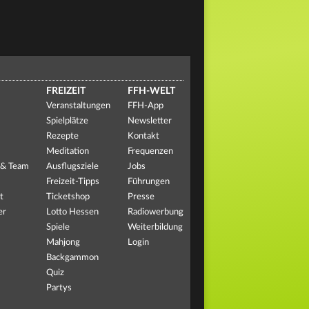
FREIZEIT
FFH-WELT
Veranstaltungen
FFH-App
Spielplätze
Newsletter
Rezepte
Kontakt
Meditation
Frequenzen
 & Team
Ausflugsziele
Jobs
Freizeit-Tipps
Führungen
t
Ticketshop
Presse
er
Lotto Hessen
Radiowerbung
Spiele
Weiterbildung
Mahjong
Login
Backgammon
Quiz
Partys