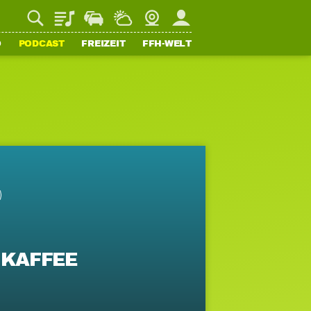
Playlist
Staupilot
Wetter
Webcam
Mein FFH
O
PODCAST
FREIZEIT
FFH-WELT
 KAFFEE