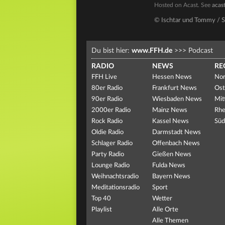
Hosted on Acast. See
acas
© Ischtar und Tommy / 
Du bist hier:
www.FFH.de
>>>
Podcast
RADIO
NEWS
RE
FFH Live
Hessen News
Nor
80er Radio
Frankfurt News
Ost
90er Radio
Wiesbaden News
Mit
2000er Radio
Mainz News
Rhe
Rock Radio
Kassel News
Süd
Oldie Radio
Darmstadt News
Schlager Radio
Offenbach News
Party Radio
Gießen News
Lounge Radio
Fulda News
Weihnachtsradio
Bayern News
Meditationsradio
Sport
Top 40
Wetter
Playlist
Alle Orte
Alle Themen