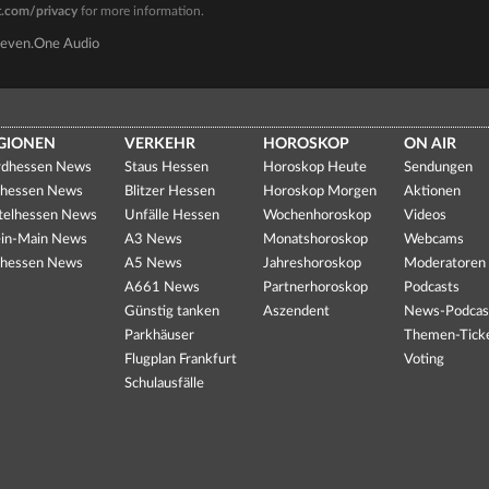
t.com/privacy
for more information.
Seven.One Audio
GIONEN
VERKEHR
HOROSKOP
ON AIR
dhessen News
Staus Hessen
Horoskop Heute
Sendungen
hessen News
Blitzer Hessen
Horoskop Morgen
Aktionen
telhessen News
Unfälle Hessen
Wochenhoroskop
Videos
in-Main News
A3 News
Monatshoroskop
Webcams
hessen News
A5 News
Jahreshoroskop
Moderatoren
A661 News
Partnerhoroskop
Podcasts
Günstig tanken
Aszendent
News-Podcas
Parkhäuser
Themen-Tick
Flugplan Frankfurt
Voting
Schulausfälle