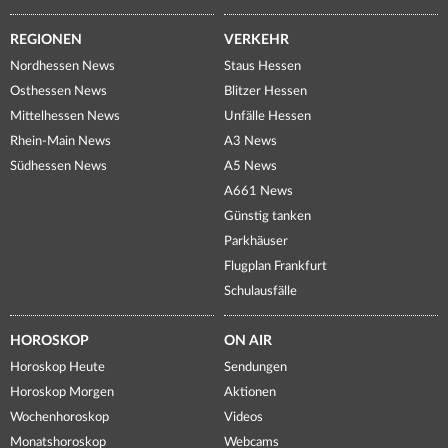
REGIONEN
VERKEHR
Nordhessen News
Staus Hessen
Osthessen News
Blitzer Hessen
Mittelhessen News
Unfälle Hessen
Rhein-Main News
A3 News
Südhessen News
A5 News
A661 News
Günstig tanken
Parkhäuser
Flugplan Frankfurt
Schulausfälle
HOROSKOP
ON AIR
Horoskop Heute
Sendungen
Horoskop Morgen
Aktionen
Wochenhoroskop
Videos
Monatshoroskop
Webcams