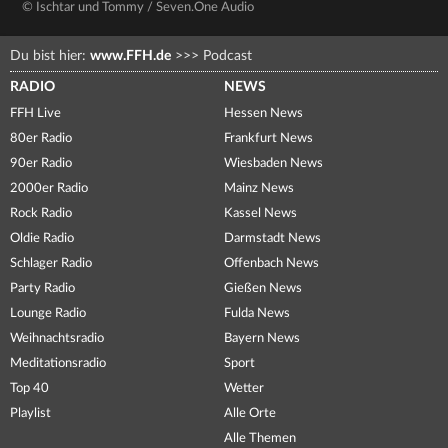
© Ischtar und Tommy / Seven.One Audio
Du bist hier:
www.FFH.de
>>>
Podcast
RADIO
NEWS
FFH Live
Hessen News
80er Radio
Frankfurt News
90er Radio
Wiesbaden News
2000er Radio
Mainz News
Rock Radio
Kassel News
Oldie Radio
Darmstadt News
Schlager Radio
Offenbach News
Party Radio
Gießen News
Lounge Radio
Fulda News
Weihnachtsradio
Bayern News
Meditationsradio
Sport
Top 40
Wetter
Playlist
Alle Orte
Alle Themen