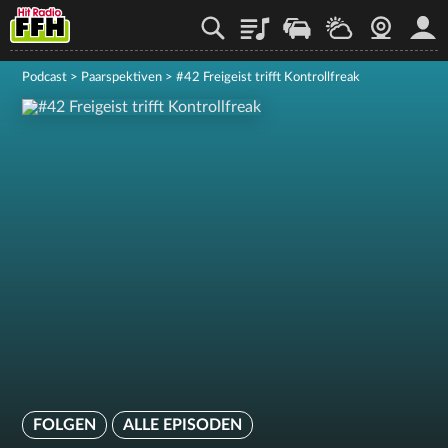
Playlist
Staupilot
Wetter
Webcam
Mein
Podcast
>
Paarspektiven
>
#42 Freigeist trifft Kontrollfreak
FOLGEN
ALLE EPISODEN