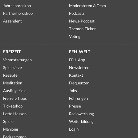
Jahreshoroskop
Moderatoren & Team
Partnerhoroskop
Podcasts
Aszendent
News-Podcast
Themen-Ticker
Voting
FREIZEIT
FFH-WELT
Veranstaltungen
FFH-App
Spielplätze
Newsletter
Rezepte
Kontakt
Meditation
Frequenzen
Ausflugsziele
Jobs
Freizeit-Tipps
Führungen
Ticketshop
Presse
Lotto Hessen
Radiowerbung
Spiele
Weiterbildung
Mahjong
Login
Backgammon