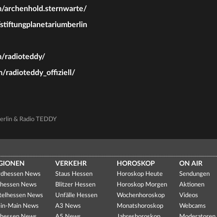
archenhold.sternwarte/
iftungplanetariumberlin
/radioteddy/
radioteddy_offiziell/
Berlin & Radio TEDDY
GIONEN
VERKEHR
HOROSKOP
ON AIR
dhessen News
Staus Hessen
Horoskop Heute
Sendungen
hessen News
Blitzer Hessen
Horoskop Morgen
Aktionen
telhessen News
Unfälle Hessen
Wochenhoroskop
Videos
in-Main News
A3 News
Monatshoroskop
Webcams
hessen News
A5 News
Jahreshoroskop
Moderatoren