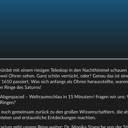
r würdet mit einem riesigen Teleskop in den Nachthimmel schauen 
zwei Ohren sehen. Ganz schön verrückt, oder? Genau das ist e
1610 passiert. Was sich anfangs als Ohren herausstellte, waren 
n Ringe des Saturns!
 »Abgespaced – Weltraumschlau in 15 Minuten«! fragen wir uns:
 Ringen?
t euch gemeinsam zurück zu den großen Wissenschaftlern, die als
hteten und erstaunliche Entdeckungen machten.
arium geht unsere Reise weiter: Dr. Monika Staesche von der St