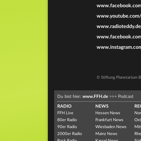
www.facebook.com/
www.youtube.com/st
www.radioteddy.de
www.facebook.com
www.instagram.com/
© Stiftung Planetarium 
Du bist hier:
www.FFH.de
>>>
Podcast
RADIO
NEWS
RE
FFH Live
Hessen News
Nor
80er Radio
Frankfurt News
Ost
90er Radio
Wiesbaden News
Mit
2000er Radio
Mainz News
Rhe
Rock Radio
Kassel News
Süd