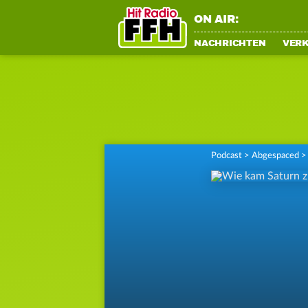
ON AIR:
NACHRICHTEN
VER
Podcast
>
Abgespaced
>