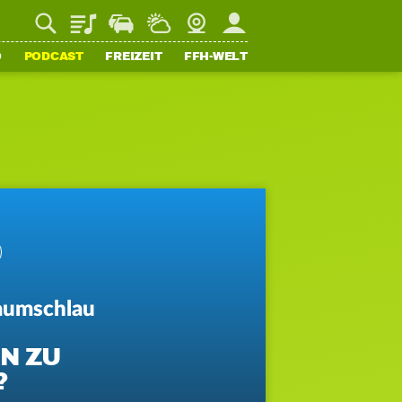
Playlist
Staupilot
Wetter
Webcam
Mein FFH
O
PODCAST
FREIZEIT
FFH-WELT
aumschlau
N ZU
?