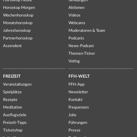
Horoskop Heute
Sendungen
Horoskop Morgen
Aktionen
Wochenhoroskop
Videos
Monatshoroskop
Webcams
Jahreshoroskop
Moderatoren & Team
Partnerhoroskop
Podcasts
Aszendent
News-Podcast
Themen-Ticker
Voting
FREIZEIT
FFH-WELT
Veranstaltungen
FFH-App
Spielplätze
Newsletter
Rezepte
Kontakt
Meditation
Frequenzen
Ausflugsziele
Jobs
Freizeit-Tipps
Führungen
Ticketshop
Presse