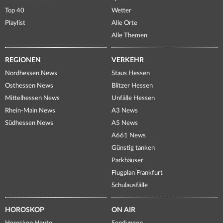
Top 40
Wetter
Playlist
Alle Orte
Alle Themen
REGIONEN
VERKEHR
Nordhessen News
Staus Hessen
Osthessen News
Blitzer Hessen
Mittelhessen News
Unfälle Hessen
Rhein-Main News
A3 News
Südhessen News
A5 News
A661 News
Günstig tanken
Parkhäuser
Flugplan Frankfurt
Schulausfälle
HOROSKOP
ON AIR