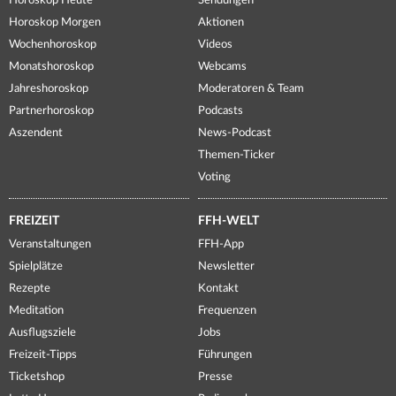
Horoskop Heute
Sendungen
Horoskop Morgen
Aktionen
Wochenhoroskop
Videos
Monatshoroskop
Webcams
Jahreshoroskop
Moderatoren & Team
Partnerhoroskop
Podcasts
Aszendent
News-Podcast
Themen-Ticker
Voting
FREIZEIT
FFH-WELT
Veranstaltungen
FFH-App
Spielplätze
Newsletter
Rezepte
Kontakt
Meditation
Frequenzen
Ausflugsziele
Jobs
Freizeit-Tipps
Führungen
Ticketshop
Presse