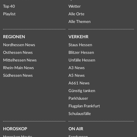
Top 40
Wetter
Playlist
Alle Orte
Alle Themen
REGIONEN
VERKEHR
Nordhessen News
Staus Hessen
Osthessen News
Blitzer Hessen
Mittelhessen News
Unfälle Hessen
Rhein-Main News
A3 News
Südhessen News
A5 News
A661 News
Günstig tanken
Parkhäuser
Flugplan Frankfurt
Schulausfälle
HOROSKOP
ON AIR