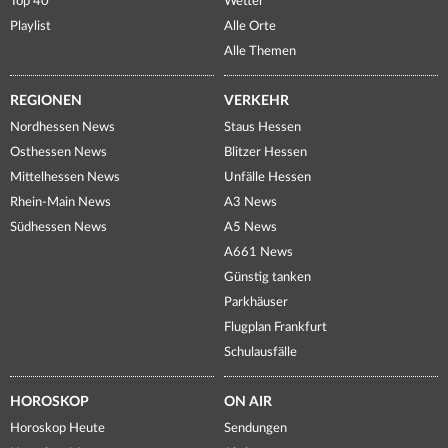
Top 40
Wetter
Playlist
Alle Orte
Alle Themen
REGIONEN
VERKEHR
Nordhessen News
Staus Hessen
Osthessen News
Blitzer Hessen
Mittelhessen News
Unfälle Hessen
Rhein-Main News
A3 News
Südhessen News
A5 News
A661 News
Günstig tanken
Parkhäuser
Flugplan Frankfurt
Schulausfälle
HOROSKOP
ON AIR
Horoskop Heute
Sendungen