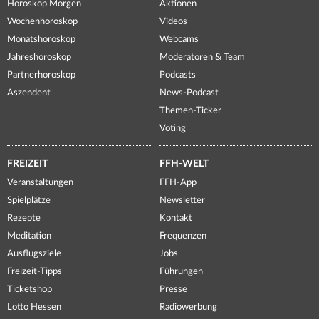
Horoskop Morgen
Aktionen
Wochenhoroskop
Videos
Monatshoroskop
Webcams
Jahreshoroskop
Moderatoren & Team
Partnerhoroskop
Podcasts
Aszendent
News-Podcast
Themen-Ticker
Voting
FREIZEIT
FFH-WELT
Veranstaltungen
FFH-App
Spielplätze
Newsletter
Rezepte
Kontakt
Meditation
Frequenzen
Ausflugsziele
Jobs
Freizeit-Tipps
Führungen
Ticketshop
Presse
Lotto Hessen
Radiowerbung