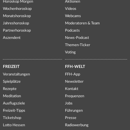
Horoskop Morgen
Aktionen
Wochenhoroskop
Videos
Monatshoroskop
Webcams
Jahreshoroskop
Moderatoren & Team
Partnerhoroskop
Podcasts
Aszendent
News-Podcast
Themen-Ticker
Voting
FREIZEIT
FFH-WELT
Veranstaltungen
FFH-App
Spielplätze
Newsletter
Rezepte
Kontakt
Meditation
Frequenzen
Ausflugsziele
Jobs
Freizeit-Tipps
Führungen
Ticketshop
Presse
Lotto Hessen
Radiowerbung