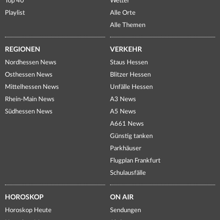
Top 40
Wetter
Playlist
Alle Orte
Alle Themen
REGIONEN
VERKEHR
Nordhessen News
Staus Hessen
Osthessen News
Blitzer Hessen
Mittelhessen News
Unfälle Hessen
Rhein-Main News
A3 News
Südhessen News
A5 News
A661 News
Günstig tanken
Parkhäuser
Flugplan Frankfurt
Schulausfälle
HOROSKOP
ON AIR
Horoskop Heute
Sendungen