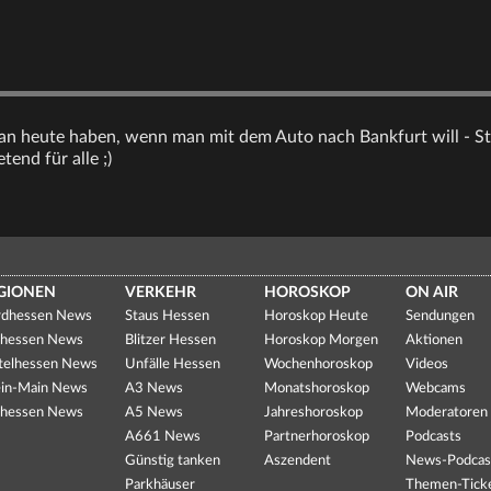
n heute haben, wenn man mit dem Auto nach Bankfurt will - Ste
tend für alle ;)
GIONEN
VERKEHR
HOROSKOP
ON AIR
dhessen News
Staus Hessen
Horoskop Heute
Sendungen
hessen News
Blitzer Hessen
Horoskop Morgen
Aktionen
telhessen News
Unfälle Hessen
Wochenhoroskop
Videos
in-Main News
A3 News
Monatshoroskop
Webcams
hessen News
A5 News
Jahreshoroskop
Moderatoren
A661 News
Partnerhoroskop
Podcasts
Günstig tanken
Aszendent
News-Podcas
Parkhäuser
Themen-Tick