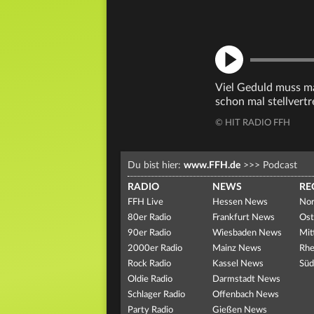
Viel Geduld muss ma
schon mal stellvertre
© HIT RADIO FFH
Du bist hier:
www.FFH.de
>>>
Podcast
RADIO
NEWS
RE
FFH Live
Hessen News
Nor
80er Radio
Frankfurt News
Ost
90er Radio
Wiesbaden News
Mit
2000er Radio
Mainz News
Rhe
Rock Radio
Kassel News
Süd
Oldie Radio
Darmstadt News
Schlager Radio
Offenbach News
Party Radio
Gießen News