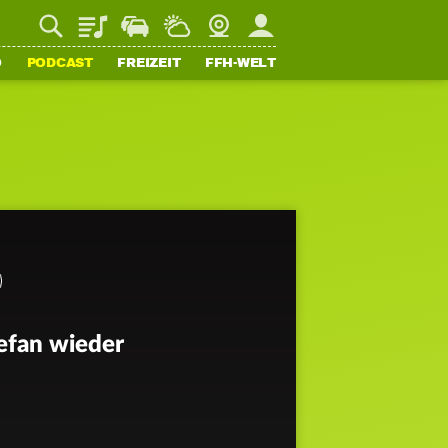
Playlist
Staupilot
Wetter
Webcam
Mein FFH
O
PODCAST
FREIZEIT
FFH-WELT
efan wieder