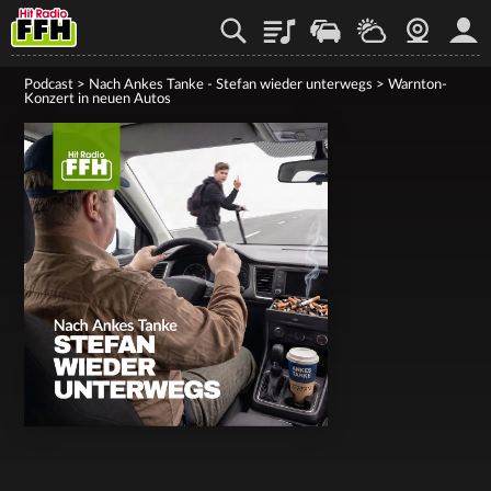
Playlist
Staupilot
Wetter
Webcam
Mein
Podcast
>
Nach Ankes Tanke - Stefan wieder unterwegs
>
Warnton-
Konzert in neuen Autos