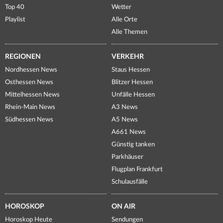
Top 40
Wetter
Playlist
Alle Orte
Alle Themen
REGIONEN
VERKEHR
Nordhessen News
Staus Hessen
Osthessen News
Blitzer Hessen
Mittelhessen News
Unfälle Hessen
Rhein-Main News
A3 News
Südhessen News
A5 News
A661 News
Günstig tanken
Parkhäuser
Flugplan Frankfurt
Schulausfälle
HOROSKOP
ON AIR
Horoskop Heute
Sendungen