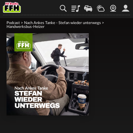
Playlist
Staupilot
Wetter
Webcam
Mein
Podcast
>
Nach Ankes Tanke - Stefan wieder unterwegs
>
Handwerksbus-Heizer